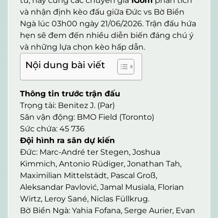
tư, hãy cùng các chuyên gia
1Gom
phân tích
và nhận định kèo đấu giữa Đức vs Bờ Biển
Ngà lúc 03h00 ngày 21/06/2026. Trận đấu hứa
hẹn sẽ đem đến nhiều diễn biến đáng chú ý
và những lựa chọn kèo hấp dẫn.
Nội dung bài viết
Thông tin trước trận đấu
Trọng tài: Benitez J. (Par)
Sân vận động: BMO Field (Toronto)
Sức chứa: 45 736
Đội hình ra sân dự kiến
Đức: Marc-André ter Stegen, Joshua
Kimmich, Antonio Rüdiger, Jonathan Tah,
Maximilian Mittelstädt, Pascal Groß,
Aleksandar Pavlović, Jamal Musiala, Florian
Wirtz, Leroy Sané, Niclas Füllkrug.
Bờ Biển Ngà: Yahia Fofana, Serge Aurier, Evan