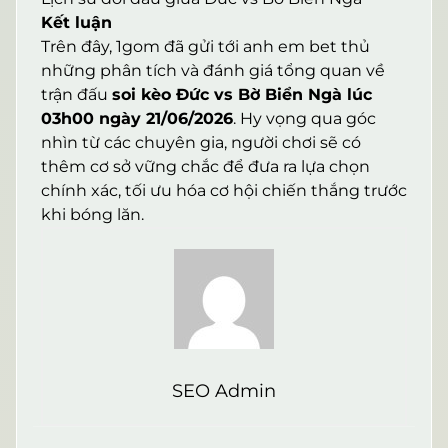
Kết luận
Trên đây, 1gom đã gửi tới anh em bet thủ
những phân tích và đánh giá tổng quan về
trận đấu
soi kèo Đức vs Bờ Biển Ngà lúc
03h00 ngày 21/06/2026
. Hy vọng qua góc
nhìn từ các chuyên gia, người chơi sẽ có
thêm cơ sở vững chắc để đưa ra lựa chọn
chính xác, tối ưu hóa cơ hội chiến thắng trước
khi bóng lăn.
SEO Admin