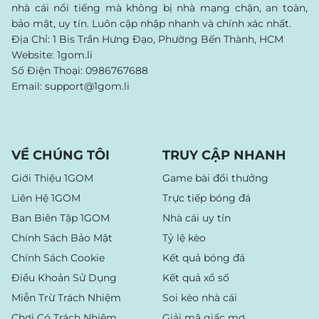
nhà cái nổi tiếng mà không bị nhà mạng chặn, an toàn,
bảo mật, uy tín. Luôn cập nhập nhanh và chính xác nhất.
Địa Chỉ: 1 Bis Trần Hưng Đạo, Phường Bến Thành, HCM
Website:
1gom.li
Số Điện Thoại: 0986767688
Email:
support@1gom.li
VỀ CHÚNG TÔI
TRUY CẬP NHANH
Giới Thiệu 1GOM
Game bài đổi thưởng
Liên Hệ 1GOM
Trực tiếp bóng đá
Ban Biên Tập 1GOM
Nhà cái uy tín
Chính Sách Bảo Mật
Tỷ lệ kèo
Chính Sách Cookie
Kết quả bóng đá
Điều Khoản Sử Dụng
Kết quả xổ số
Miễn Trừ Trách Nhiệm
Soi kèo nhà cái
Chơi Có Trách Nhiệm
Giải mã giấc mơ