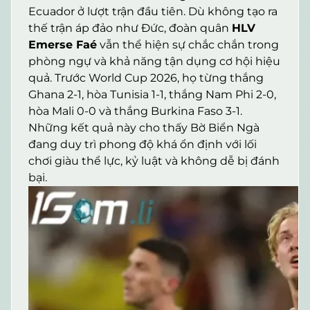
Ecuador ở lượt trận đầu tiên. Dù không tạo ra
thế trận áp đảo như Đức, đoàn quân
HLV
Emerse Faé
vẫn thể hiện sự chắc chắn trong
phòng ngự và khả năng tận dụng cơ hội hiệu
quả. Trước World Cup 2026, họ từng thắng
Ghana 2-1, hòa Tunisia 1-1, thắng Nam Phi 2-0,
hòa Mali 0-0 và thắng Burkina Faso 3-1.
Những kết quả này cho thấy Bờ Biển Ngà
đang duy trì phong độ khá ổn định với lối
chơi giàu thể lực, kỷ luật và không dễ bị đánh
bại.