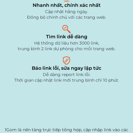
Nhanh nhất, chính xác nhất
Cập nhật hằng ngày.
Đồng bộ chính chủ với các trang web.
Tìm link dễ dàng
Hệ thống dữ liệu hơn 3000 link,
trung bình 2 link dự phòng cho mỗi trang web.
Báo link lỗi, sửa ngay lập tức
Dễ dàng report link lỗi.
Thời gian cập nhật link mới trung bình chỉ 10 phút.
1Gom là nền tảng trực tiếp tổng hợp, cập nhập link vào các