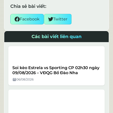
Chia sẻ bài viết:
Facebook
Twitter
Các bài viết liên quan
Soi kèo Estrela vs Sporting CP 02h30 ngày
09/08/2026 – VĐQG Bồ Đào Nha
06/08/2026