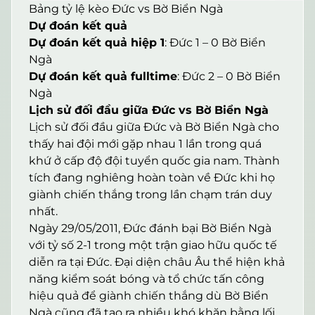
Bảng tỷ lệ kèo Đức vs Bờ Biển Ngà
Dự đoán kết quả
Dự đoán kết quả hiệp 1
: Đức 1 – 0 Bờ Biển
Ngà
Dự đoán kết quả fulltime
: Đức 2 – 0 Bờ Biển
Ngà
Lịch sử đối đầu giữa Đức vs Bờ Biển Ngà
Lịch sử đối đầu giữa Đức và Bờ Biển Ngà cho
thấy hai đội mới gặp nhau 1 lần trong quá
khứ ở cấp độ đội tuyển quốc gia nam. Thành
tích đang nghiêng hoàn toàn về Đức khi họ
giành chiến thắng trong lần chạm trán duy
nhất.
Ngày 29/05/2011, Đức đánh bại Bờ Biển Ngà
với tỷ số 2-1 trong một trận giao hữu quốc tế
diễn ra tại Đức. Đại diện châu Âu thể hiện khả
năng kiểm soát bóng và tổ chức tấn công
hiệu quả để giành chiến thắng dù Bờ Biển
Ngà cũng đã tạo ra nhiều khó khăn bằng lối