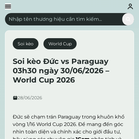
Soi kèo
World Cup
Soi kèo Đức vs Paraguay
03h30 ngày 30/06/2026 –
World Cup 2026
28/06/2026
Đức sẽ chạm trán Paraguay trong khuôn khổ
vòng 1/16 World Cup 2026. Để mang đến góc
nhìn toàn diện và chính xác cho giới đầu tư,