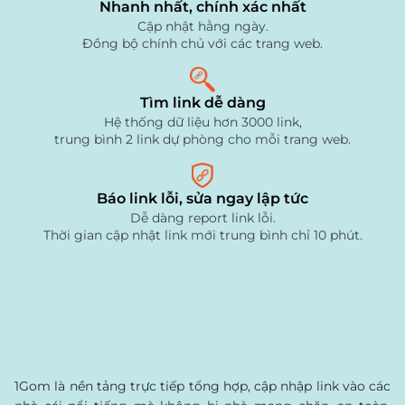
Nhanh nhất, chính xác nhất
Cập nhật hằng ngày.
Đồng bộ chính chủ với các trang web.
Tìm link dễ dàng
Hệ thống dữ liệu hơn 3000 link,
trung bình 2 link dự phòng cho mỗi trang web.
Báo link lỗi, sửa ngay lập tức
Dễ dàng report link lỗi.
Thời gian cập nhật link mới trung bình chỉ 10 phút.
1Gom là nền tảng trực tiếp tổng hợp, cập nhập link vào các