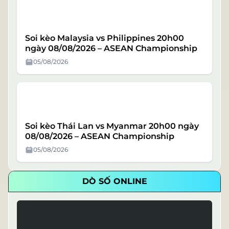
Soi kèo Malaysia vs Philippines 20h00
ngày 08/08/2026 – ASEAN Championship
05/08/2026
Soi kèo Thái Lan vs Myanmar 20h00 ngày
08/08/2026 – ASEAN Championship
05/08/2026
DÒ SỐ ONLINE