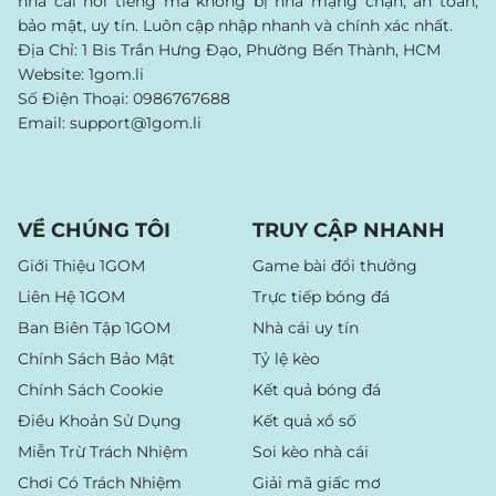
nhà cái nổi tiếng mà không bị nhà mạng chặn, an toàn,
bảo mật, uy tín. Luôn cập nhập nhanh và chính xác nhất.
Địa Chỉ: 1 Bis Trần Hưng Đạo, Phường Bến Thành, HCM
Website:
1gom.li
Số Điện Thoại: 0986767688
Email:
support@1gom.li
VỀ CHÚNG TÔI
TRUY CẬP NHANH
Giới Thiệu 1GOM
Game bài đổi thưởng
Liên Hệ 1GOM
Trực tiếp bóng đá
Ban Biên Tập 1GOM
Nhà cái uy tín
Chính Sách Bảo Mật
Tỷ lệ kèo
Chính Sách Cookie
Kết quả bóng đá
Điều Khoản Sử Dụng
Kết quả xổ số
Miễn Trừ Trách Nhiệm
Soi kèo nhà cái
Chơi Có Trách Nhiệm
Giải mã giấc mơ