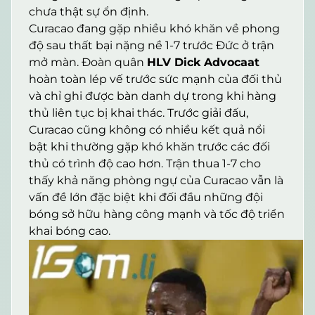
chưa thật sự ổn định.
Curacao đang gặp nhiều khó khăn về phong
độ sau thất bại nặng nề 1-7 trước Đức ở trận
mở màn. Đoàn quân
HLV Dick Advocaat
hoàn toàn lép vế trước sức mạnh của đối thủ
và chỉ ghi được bàn danh dự trong khi hàng
thủ liên tục bị khai thác. Trước giải đấu,
Curacao cũng không có nhiều kết quả nổi
bật khi thường gặp khó khăn trước các đối
thủ có trình độ cao hơn. Trận thua 1-7 cho
thấy khả năng phòng ngự của Curacao vẫn là
vấn đề lớn đặc biệt khi đối đầu những đội
bóng sở hữu hàng công mạnh và tốc độ triển
khai bóng cao.