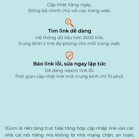
Cập nhật hằng ngày.
Đồng bộ chính chủ với các trang web.
Tìm link dễ dàng
Hệ thống dữ liệu hơn 3000 link,
trung bình 2 link dự phòng cho mỗi trang web.
Báo link lỗi, sửa ngay lập tức
Dễ dàng report link lỗi.
Thời gian cập nhật link mới trung bình chỉ 10 phút.
1Gom là nền tảng trực tiếp tổng hợp, cập nhập link vào các
nhà cái nổi tiếng mà không bị nhà mạng chặn, an toàn,