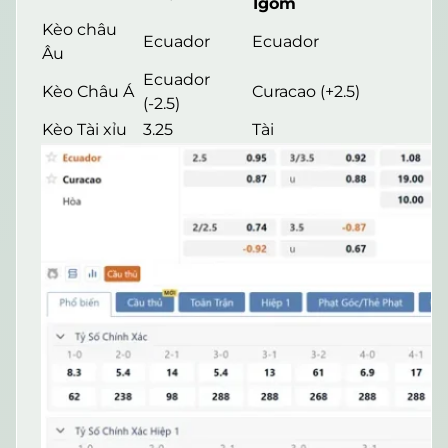
1gom
Kèo châu
Ecuador
Ecuador
Âu
Ecuador
Kèo Châu Á
Curacao (+2.5)
(-2.5)
Kèo Tài xỉu
3.25
Tài