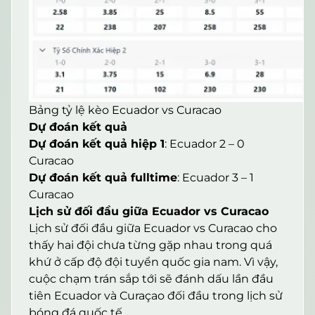
Bảng tỷ lệ kèo Ecuador vs Curacao
Dự đoán kết quả
Dự đoán kết quả hiệp 1
: Ecuador 2 – 0
Curacao
Dự đoán kết quả fulltime
: Ecuador 3 – 1
Curacao
Lịch sử đối đầu giữa Ecuador vs Curacao
Lịch sử đối đầu giữa Ecuador vs Curacao cho
thấy hai đội chưa từng gặp nhau trong quá
khứ ở cấp độ đội tuyển quốc gia nam. Vì vậy,
cuộc chạm trán sắp tới sẽ đánh dấu lần đầu
tiên Ecuador và Curaçao đối đầu trong lịch sử
bóng đá quốc tế.