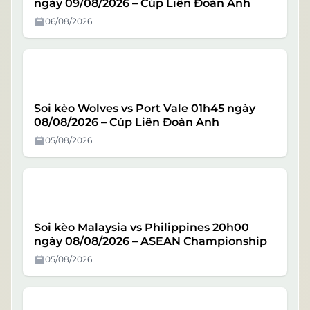
ngày 09/08/2026 – Cúp Liên Đoàn Anh
06/08/2026
Soi kèo Wolves vs Port Vale 01h45 ngày
08/08/2026 – Cúp Liên Đoàn Anh
05/08/2026
Soi kèo Malaysia vs Philippines 20h00
ngày 08/08/2026 – ASEAN Championship
05/08/2026