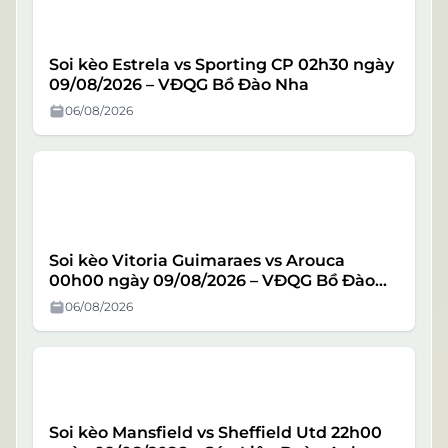
Soi kèo Estrela vs Sporting CP 02h30 ngày
09/08/2026 – VĐQG Bồ Đào Nha
06/08/2026
Soi kèo Vitoria Guimaraes vs Arouca
00h00 ngày 09/08/2026 – VĐQG Bồ Đào
Nha
06/08/2026
Soi kèo Mansfield vs Sheffield Utd 22h00