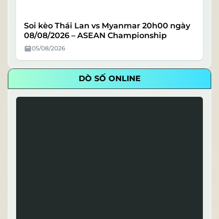
Soi kèo Thái Lan vs Myanmar 20h00 ngày
08/08/2026 – ASEAN Championship
05/08/2026
DÒ SỐ ONLINE