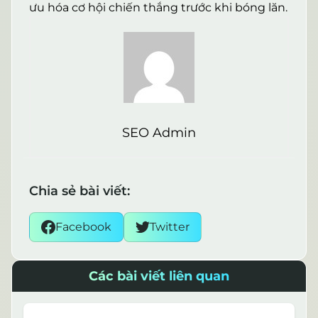
ưu hóa cơ hội chiến thắng trước khi bóng lăn.
SEO Admin
Chia sẻ bài viết:
Facebook
Twitter
Các bài viết liên quan