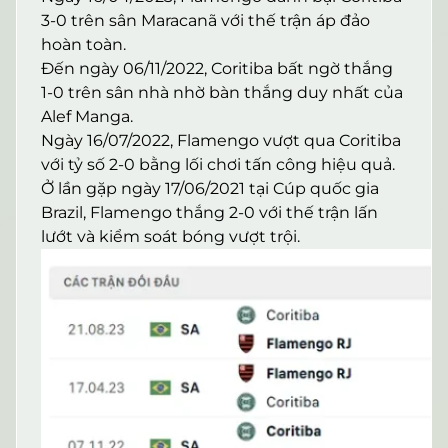
3-0 trên sân Maracanã với thế trận áp đảo
hoàn toàn.
Đến ngày 06/11/2022, Coritiba bất ngờ thắng
1-0 trên sân nhà nhờ bàn thắng duy nhất của
Alef Manga.
Ngày 16/07/2022, Flamengo vượt qua Coritiba
với tỷ số 2-0 bằng lối chơi tấn công hiệu quả.
Ở lần gặp ngày 17/06/2021 tại Cúp quốc gia
Brazil, Flamengo thắng 2-0 với thế trận lấn
lướt và kiểm soát bóng vượt trội.