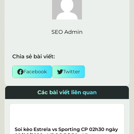
SEO Admin
Chia sẻ bài viết:
Facebook
Twitter
Các bài viết liên quan
Soi kèo Estrela vs Sporting CP 02h30 ngày