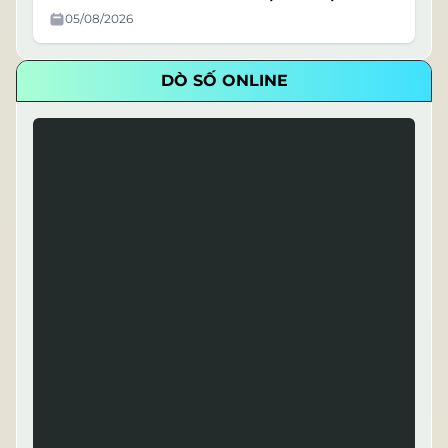
05/08/2026
DÒ SỐ ONLINE