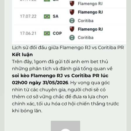
Lịch sử đối đầu giữa Flamengo RJ vs Coritiba PR
Kết luận
Trên đây, 1gom đã gửi tới anh em bet thủ
những phân tích và đánh giá tổng quan về
soi kèo Flamengo RJ vs Coritiba PR lúc
02h00 ngày 31/05/2026
. Hy vọng qua góc
nhìn từ các chuyên gia, người chơi sẽ có
thêm cơ sở vững chắc để đưa ra lựa chọn
chính xác, tối ưu hóa cơ hội chiến thắng trước
khi bóng lăn.