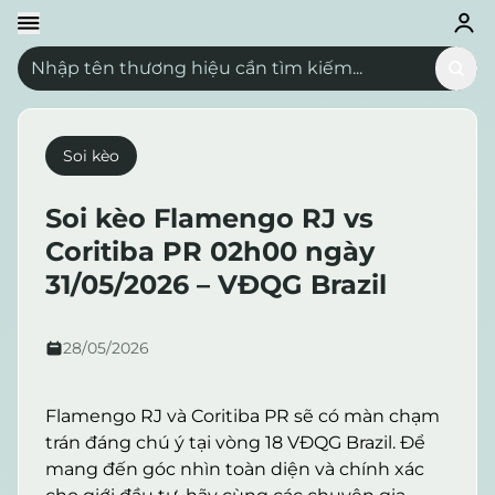
Soi kèo
Soi kèo Flamengo RJ vs
Coritiba PR 02h00 ngày
31/05/2026 – VĐQG Brazil
28/05/2026
Flamengo RJ và Coritiba PR sẽ có màn chạm
trán đáng chú ý tại vòng 18 VĐQG Brazil. Để
mang đến góc nhìn toàn diện và chính xác