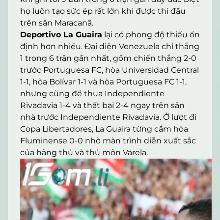
họ luôn tạo sức ép rất lớn khi được thi đấu
trên sân Maracanã.
Deportivo La Guaira
lại có phong độ thiếu ổn
định hơn nhiều. Đại diện Venezuela chỉ thắng
1 trong 6 trận gần nhất, gồm chiến thắng 2-0
trước Portuguesa FC, hòa Universidad Central
1-1, hòa Bolívar 1-1 và hòa Portuguesa FC 1-1,
nhưng cũng để thua Independiente
Rivadavia 1-4 và thất bại 2-4 ngay trên sân
nhà trước Independiente Rivadavia. Ở lượt đi
Copa Libertadores, La Guaira từng cầm hòa
Fluminense 0-0 nhờ màn trình diễn xuất sắc
của hàng thủ và thủ môn Varela.