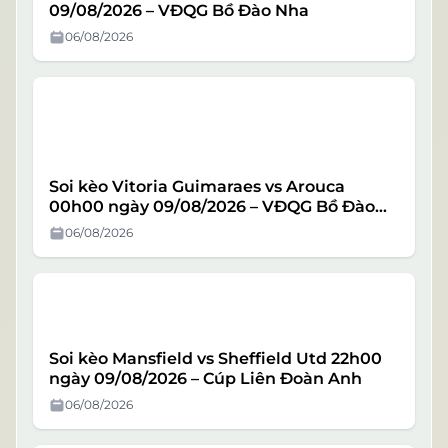
09/08/2026 – VĐQG Bồ Đào Nha
06/08/2026
Soi kèo Vitoria Guimaraes vs Arouca
00h00 ngày 09/08/2026 – VĐQG Bồ Đào
Nha
06/08/2026
Soi kèo Mansfield vs Sheffield Utd 22h00
ngày 09/08/2026 – Cúp Liên Đoàn Anh
06/08/2026