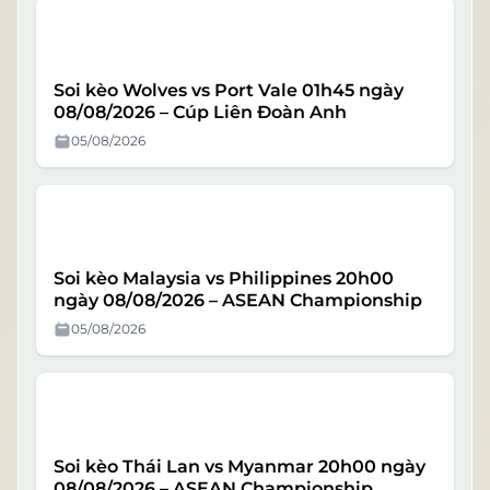
Soi kèo Wolves vs Port Vale 01h45 ngày
08/08/2026 – Cúp Liên Đoàn Anh
05/08/2026
Soi kèo Malaysia vs Philippines 20h00
ngày 08/08/2026 – ASEAN Championship
05/08/2026
Soi kèo Thái Lan vs Myanmar 20h00 ngày
08/08/2026 – ASEAN Championship