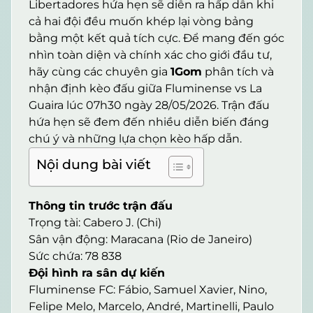
Libertadores hứa hẹn sẽ diễn ra hấp dẫn khi
cả hai đội đều muốn khép lại vòng bảng
bằng một kết quả tích cực. Để mang đến góc
nhìn toàn diện và chính xác cho giới đầu tư,
hãy cùng các chuyên gia
1Gom
phân tích và
nhận định kèo đấu giữa Fluminense vs La
Guaira lúc 07h30 ngày 28/05/2026. Trận đấu
hứa hẹn sẽ đem đến nhiều diễn biến đáng
chú ý và những lựa chọn kèo hấp dẫn.
Nội dung bài viết
Thông tin trước trận đấu
Trọng tài: Cabero J. (Chi)
Sân vận động: Maracana (Rio de Janeiro)
Sức chứa: 78 838
Đội hình ra sân dự kiến
Fluminense FC: Fábio, Samuel Xavier, Nino,
Felipe Melo, Marcelo, André, Martinelli, Paulo