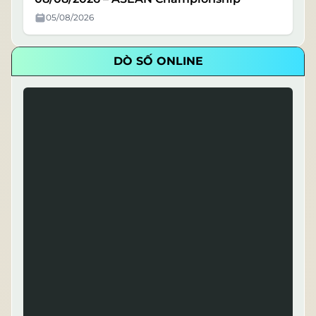
05/08/2026
DÒ SỐ ONLINE