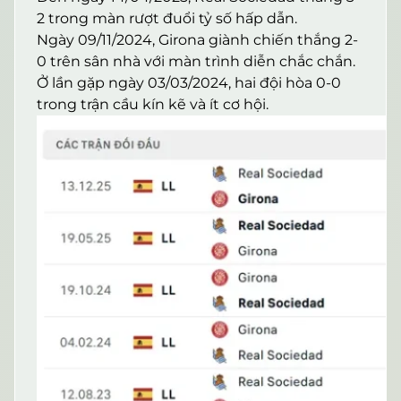
2 trong màn rượt đuổi tỷ số hấp dẫn.
Ngày 09/11/2024, Girona giành chiến thắng 2-
0 trên sân nhà với màn trình diễn chắc chắn.
Ở lần gặp ngày 03/03/2024, hai đội hòa 0-0
trong trận cầu kín kẽ và ít cơ hội.