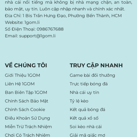
nhà cái nổi tiếng mà không bị nhà mạng chặn, an toàn,
bảo mật, uy tín. Luôn cập nhập nhanh và chính xác nhất.
Địa Chỉ: 1 Bis Trần Hưng Đạo, Phường Bến Thành, HCM
Website:
1gom.li
Số Điện Thoại: 0986767688
Email:
support@1gom.li
VỀ CHÚNG TÔI
TRUY CẬP NHANH
Giới Thiệu 1GOM
Game bài đổi thưởng
Liên Hệ 1GOM
Trực tiếp bóng đá
Ban Biên Tập 1GOM
Nhà cái uy tín
Chính Sách Bảo Mật
Tỷ lệ kèo
Chính Sách Cookie
Kết quả bóng đá
Điều Khoản Sử Dụng
Kết quả xổ số
Miễn Trừ Trách Nhiệm
Soi kèo nhà cái
Chơi Có Trách Nhiệm
Giải mã giấc mơ