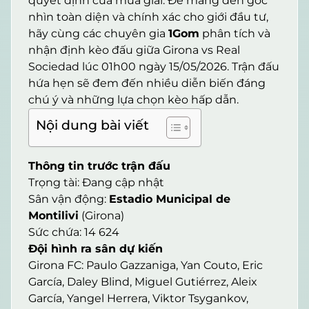
quyết định của mùa giải. Để mang đến góc
nhìn toàn diện và chính xác cho giới đầu tư,
hãy cùng các chuyên gia
1Gom
phân tích và
nhận định kèo đấu giữa Girona vs Real
Sociedad lúc 01h00 ngày 15/05/2026. Trận đấu
hứa hẹn sẽ đem đến nhiều diễn biến đáng
chú ý và những lựa chọn kèo hấp dẫn.
Nội dung bài viết
Thông tin trước trận đấu
Trọng tài: Đang cập nhật
Sân vận động:
Estadio Municipal de
Montilivi
(Girona)
Sức chứa: 14 624
Đội hình ra sân dự kiến
Girona FC: Paulo Gazzaniga, Yan Couto, Eric
García, Daley Blind, Miguel Gutiérrez, Aleix
García, Yangel Herrera, Viktor Tsygankov,