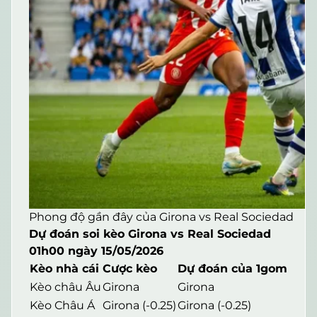
Phong độ gần đây của Girona vs Real Sociedad
Dự đoán soi kèo Girona vs Real Sociedad
01h00 ngày 15/05/2026
Kèo nhà cái
Cược kèo
Dự đoán của 1gom
Kèo châu Âu
Girona
Girona
Kèo Châu Á
Girona (-0.25)
Girona (-0.25)