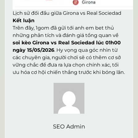
Lịch sử đối đầu giữa Girona vs Real Sociedad
Kết luận
Trên đây, 1gom đã gửi tới anh em bet thủ
những phân tích và đánh giá tổng quan về
soi kèo Girona vs Real Sociedad lúc 01h00
ngày 15/05/2026
. Hy vọng qua góc nhìn từ
các chuyên gia, người chơi sẽ có thêm cơ sở
vững chắc để đưa ra lựa chọn chính xác, tối
ưu hóa cơ hội chiến thắng trước khi bóng lăn.
SEO Admin