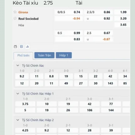
Kèo Tài xỉu
2.75
Tài