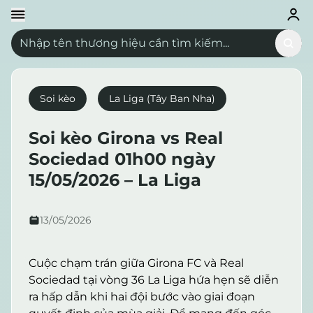
Soi kèo
La Liga (Tây Ban Nha)
Soi kèo Girona vs Real
Sociedad 01h00 ngày
15/05/2026 – La Liga
13/05/2026
Cuộc chạm trán giữa Girona FC và Real
Sociedad tại vòng 36 La Liga hứa hẹn sẽ diễn
ra hấp dẫn khi hai đội bước vào giai đoạn