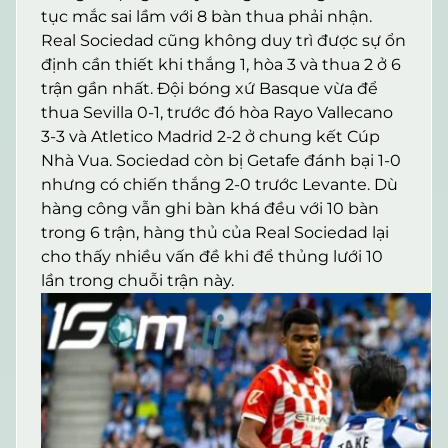
tục mắc sai lầm với 8 bàn thua phải nhận.
Real Sociedad cũng không duy trì được sự ổn
định cần thiết khi thắng 1, hòa 3 và thua 2 ở 6
trận gần nhất. Đội bóng xứ Basque vừa để
thua Sevilla 0-1, trước đó hòa Rayo Vallecano
3-3 và Atletico Madrid 2-2 ở chung kết Cúp
Nhà Vua. Sociedad còn bị Getafe đánh bại 1-0
nhưng có chiến thắng 2-0 trước Levante. Dù
hàng công vẫn ghi bàn khá đều với 10 bàn
trong 6 trận, hàng thủ của Real Sociedad lại
cho thấy nhiều vấn đề khi để thủng lưới 10
lần trong chuỗi trận này.