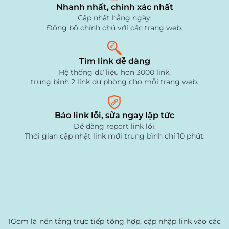
Nhanh nhất, chính xác nhất
Cập nhật hằng ngày.
Đồng bộ chính chủ với các trang web.
Tìm link dễ dàng
Hệ thống dữ liệu hơn 3000 link,
trung bình 2 link dự phòng cho mỗi trang web.
Báo link lỗi, sửa ngay lập tức
Dễ dàng report link lỗi.
Thời gian cập nhật link mới trung bình chỉ 10 phút.
1Gom là nền tảng trực tiếp tổng hợp, cập nhập link vào các