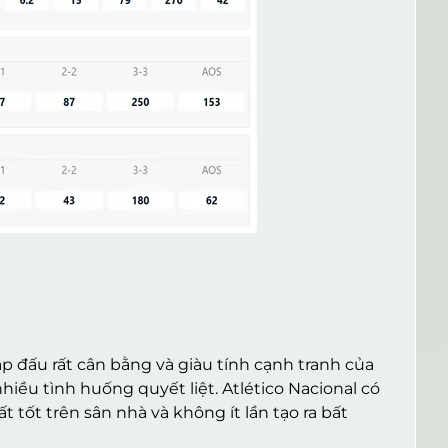
cặp đấu rất cân bằng và giàu tính cạnh tranh của
hiều tình huống quyết liệt. Atlético Nacional có
 tốt trên sân nhà và không ít lần tạo ra bất