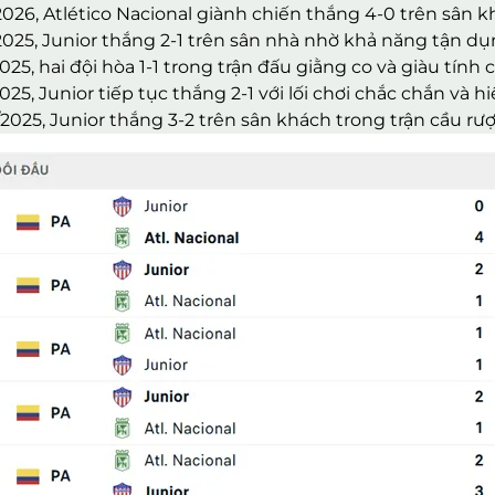
2026, Atlético Nacional giành chiến thắng 4-0 trên sân k
2025, Junior thắng 2-1 trên sân nhà nhờ khả năng tận dụn
025, hai đội hòa 1-1 trong trận đấu giằng co và giàu tính 
025, Junior tiếp tục thắng 2-1 với lối chơi chắc chắn và h
2025, Junior thắng 3-2 trên sân khách trong trận cầu rượ