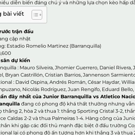
ều diễn biến đáng chú ý và những lựa chọn kèo hấp dẫ
 bài viết
rước trận đấu
Đang cập nhật
g: Estadio Romelio Martinez (Barranquilla)
8,600
 sân dự kiến
nquilla : Mauro Silveira, Jhomier Guerrero, Daniel Rivera
, Bryan Castrillón, Cristian Barrios, Jannenson Sarmiento
cional : David Ospina, Andrés Román, César Haydar, Willi
uzano, Nicolás Rodríguez, Juan Rengifo, Eduard Bello, 
ần đây nhất của Junior Barranquilla vs Atletico Naci
anquilla
đang có phong độ khá thất thường nhưng vẫn c
 thắng 2, hòa 2 và thua 1: thắng Sporting Cristal 3-2, thắ
nce Caldas 2-2 và thua Palmeiras 1-4. Hàng công của Jun
chắn khi gặp các đối thủ mạnh đặc biệt ở đấu trường Co
cional lại có phong độ ấn tượng hơn khi thắng 3 và thua 