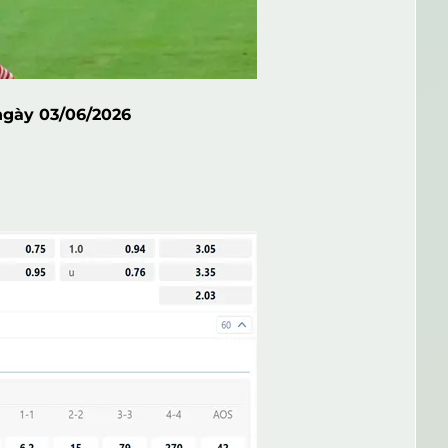
 ngày 03/06/2026