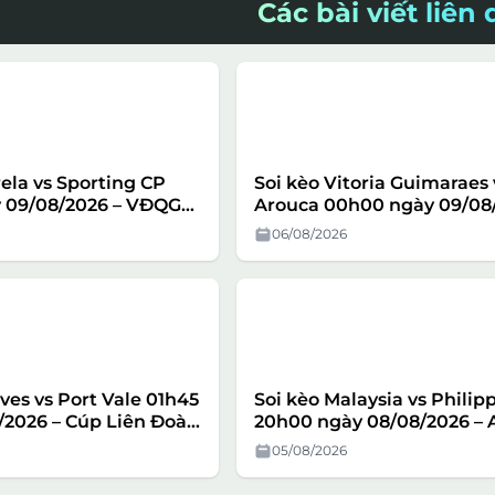
Các bài viết liên
rela vs Sporting CP
Soi kèo Vitoria Guimaraes 
 09/08/2026 – VĐQG
Arouca 00h00 ngày 09/08/
a
VĐQG Bồ Đào Nha
06/08/2026
ves vs Port Vale 01h45
Soi kèo Malaysia vs Philip
/2026 – Cúp Liên Đoàn
20h00 ngày 08/08/2026 –
Championship
05/08/2026