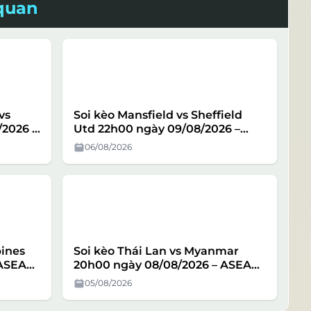
 quan
vs
Soi kèo Mansfield vs Sheffield
2026 –
Utd 22h00 ngày 09/08/2026 –
Cúp Liên Đoàn Anh
06/08/2026
pines
Soi kèo Thái Lan vs Myanmar
 ASEAN
20h00 ngày 08/08/2026 – ASEAN
Championship
05/08/2026