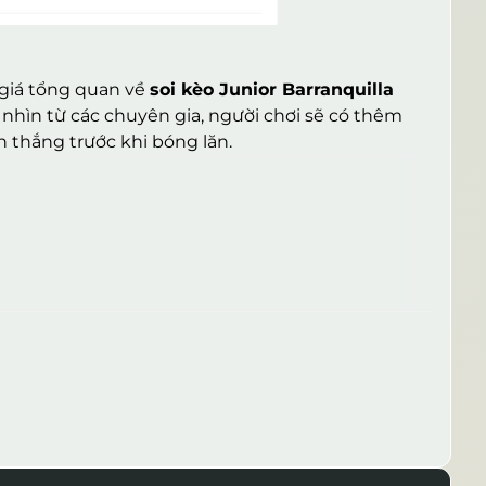
 giá tổng quan về
soi kèo Junior Barranquilla
 nhìn từ các chuyên gia, người chơi sẽ có thêm
n thắng trước khi bóng lăn.