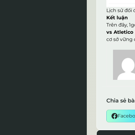
Lịch sử đối 
Kết luận
Trên đây, 1
vs Atletic
cơ sở vững 
Chia sẻ bài
Faceb