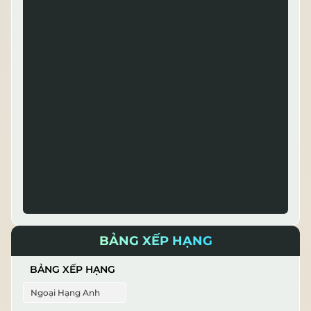
BẢNG XẾP HẠNG
BẢNG XẾP HẠNG
Ngoại Hạng Anh