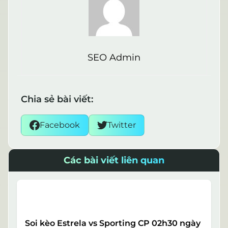
SEO Admin
Chia sẻ bài viết:
Facebook
Twitter
Các bài viết liên quan
Soi kèo Estrela vs Sporting CP 02h30 ngày