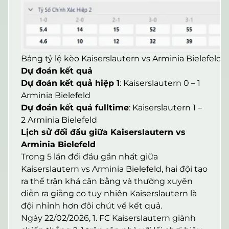
Bảng tỷ lệ kèo Kaiserslautern vs Arminia Bielefeld
Dự đoán kết quả
Dự đoán kết quả hiệp 1
: Kaiserslautern 0 – 1
Arminia Bielefeld
Dự đoán kết quả fulltime
: Kaiserslautern 1 –
2 Arminia Bielefeld
Lịch sử đối đầu giữa Kaiserslautern vs
Arminia Bielefeld
Trong 5 lần đối đầu gần nhất giữa
Kaiserslautern vs Arminia Bielefeld, hai đội tạo
ra thế trận khá cân bằng và thường xuyên
diễn ra giằng co tuy nhiên Kaiserslautern là
đội nhỉnh hơn đôi chút về kết quả.
Ngày 22/02/2026, 1. FC Kaiserslautern giành