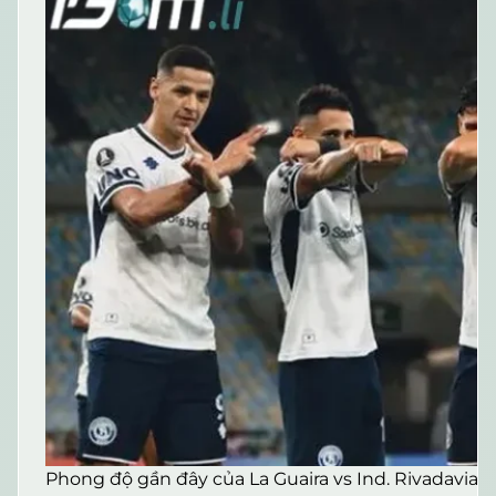
Phong độ gần đây của La Guaira vs Ind. Rivadavia