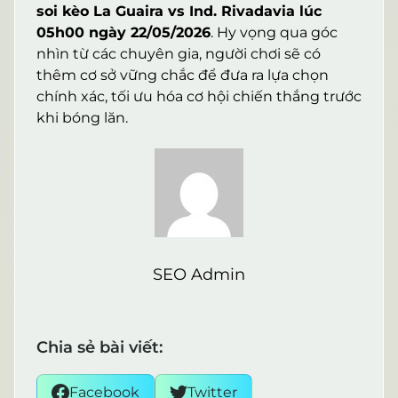
soi kèo La Guaira vs Ind. Rivadavia lúc
05h00 ngày 22/05/2026
. Hy vọng qua góc
nhìn từ các chuyên gia, người chơi sẽ có
thêm cơ sở vững chắc để đưa ra lựa chọn
chính xác, tối ưu hóa cơ hội chiến thắng trước
khi bóng lăn.
SEO Admin
Chia sẻ bài viết:
Facebook
Twitter