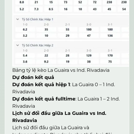
Bảng tỷ lệ kèo La Guaira vs Ind. Rivadavia
Dự đoán kết quả
Dự đoán kết quả hiệp 1
: La Guaira 0 – 1 Ind.
Rivadavia
Dự đoán kết quả fulltime
: La Guaira 1 – 2 Ind.
Rivadavia
Lịch sử đối đầu giữa La Guaira vs Ind.
Rivadavia
Lịch sử đối đầu giữa La Guaira và