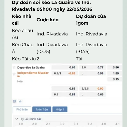
Dự đoán soi kèo La Guaira vs Ind.
Rivadavia 05h00 ngày 22/05/2026
Kèo nhà
Dự đoán của
Cược kèo
cái
1gom
Kèo châu
Ind. Rivadavia
Ind. Rivadavia
Âu
Kèo Châu
Ind. Rivadavia
Ind. Rivadavia
Á
(-0.75)
(-0.75)
Kèo Tài xỉu
2
Tài