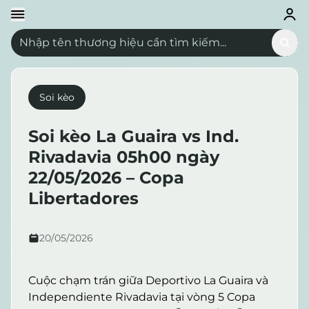
Soi kèo
Soi kèo La Guaira vs Ind.
Rivadavia 05h00 ngày
22/05/2026 – Copa
Libertadores
20/05/2026
Cuộc chạm trán giữa Deportivo La Guaira và
Independiente Rivadavia tại vòng 5 Copa