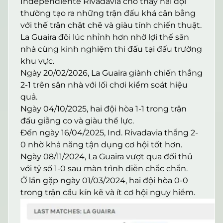
Independiente Rivadavia cho thấy hai đội
thường tạo ra những trận đấu khá cân bằng
với thế trận chặt chẽ và giàu tính chiến thuật.
La Guaira đôi lúc nhỉnh hơn nhờ lợi thế sân
nhà cùng kinh nghiệm thi đấu tại đấu trường
khu vực.
Ngày 20/02/2026, La Guaira giành chiến thắng
2-1 trên sân nhà với lối chơi kiểm soát hiệu
quả.
Ngày 04/10/2025, hai đội hòa 1-1 trong trận
đấu giằng co và giàu thể lực.
Đến ngày 16/04/2025, Ind. Rivadavia thắng 2-
0 nhờ khả năng tận dụng cơ hội tốt hơn.
Ngày 08/11/2024, La Guaira vượt qua đối thủ
với tỷ số 1-0 sau màn trình diễn chắc chắn.
Ở lần gặp ngày 01/03/2024, hai đội hòa 0-0
trong trận cầu kín kẽ và ít cơ hội nguy hiểm.