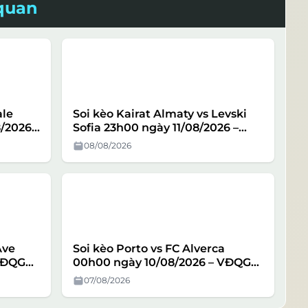
 quan
ale
Soi kèo Kairat Almaty vs Levski
/2026 –
Sofia 23h00 ngày 11/08/2026 –
gue
Vòng Loại Champions League
08/08/2026
Ave
Soi kèo Porto vs FC Alverca
 VĐQG
00h00 ngày 10/08/2026 – VĐQG
Bồ Đào Nha
07/08/2026