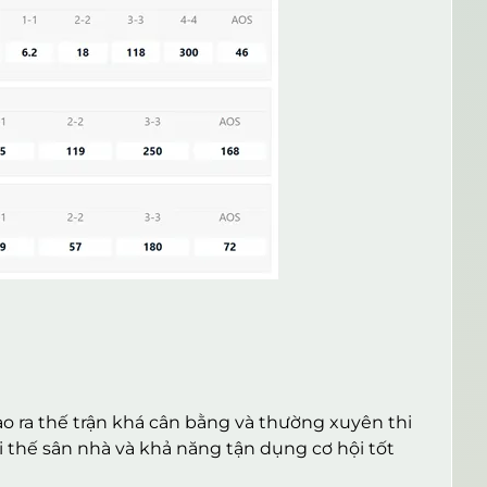
ạo ra thế trận khá cân bằng và thường xuyên thi
i thế sân nhà và khả năng tận dụng cơ hội tốt