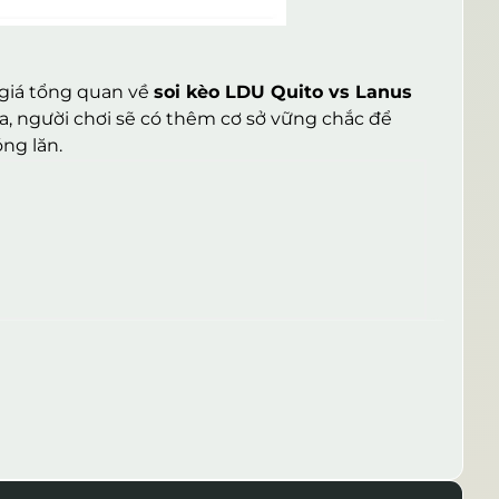
 giá tổng quan về
soi kèo LDU Quito vs Lanus
a, người chơi sẽ có thêm cơ sở vững chắc để
óng lăn.