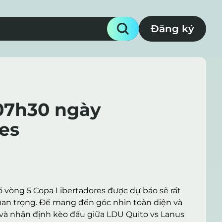
Đăng ký
 07h30 ngày
res
 vòng 5 Copa Libertadores được dự báo sẽ rất
uan trọng. Để mang đến góc nhìn toàn diện và
và nhận định kèo đấu giữa LDU Quito vs Lanus