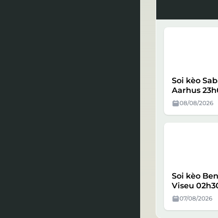
Soi kèo Sa
Aarhus 23h0
Vòng Loại 
08/08/2026
Soi kèo Be
Viseu 02h3
VĐQG Bồ Đ
07/08/2026