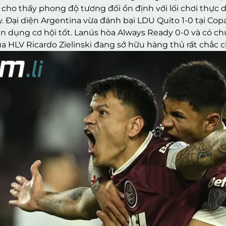
cho thấy phong độ tương đối ổn định với lối chơi thực d
y. Đại diện Argentina vừa đánh bại LDU Quito 1-0 tại Co
n dụng cơ hội tốt. Lanús hòa Always Ready 0-0 và có chuỗ
a HLV Ricardo Zielinski đang sở hữu hàng thủ rất chắc ch