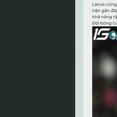
Lanús cũng 
trận gần đâ
khả năng tậ
Đội bóng củ