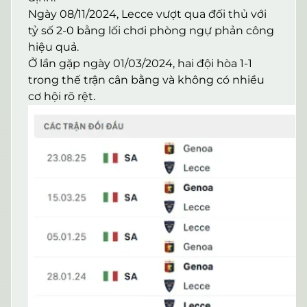
Ngày 08/11/2024, Lecce vượt qua đối thủ với
tỷ số 2-0 bằng lối chơi phòng ngự phản công
hiệu quả.
Ở lần gặp ngày 01/03/2024, hai đội hòa 1-1
trong thế trận cân bằng và không có nhiều
cơ hội rõ rệt.