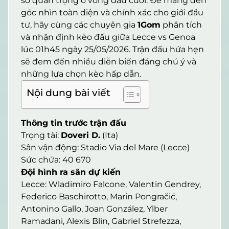
số quan trọng ở vòng đấu cuối. Để mang đến
góc nhìn toàn diện và chính xác cho giới đầu
tư, hãy cùng các chuyên gia
1Gom
phân tích
và nhận định kèo đấu giữa Lecce vs Genoa
lúc 01h45 ngày 25/05/2026. Trận đấu hứa hẹn
sẽ đem đến nhiều diễn biến đáng chú ý và
những lựa chọn kèo hấp dẫn.
Nội dung bài viết
Thông tin trước trận đấu
Trọng tài:
Doveri D.
(Ita)
Sân vận động: Stadio Via del Mare (Lecce)
Sức chứa: 40 670
Đội hình ra sân dự kiến
Lecce: Wladimiro Falcone, Valentin Gendrey,
Federico Baschirotto, Marin Pongračić,
Antonino Gallo, Joan González, Ylber
Ramadani, Alexis Blin, Gabriel Strefezza,