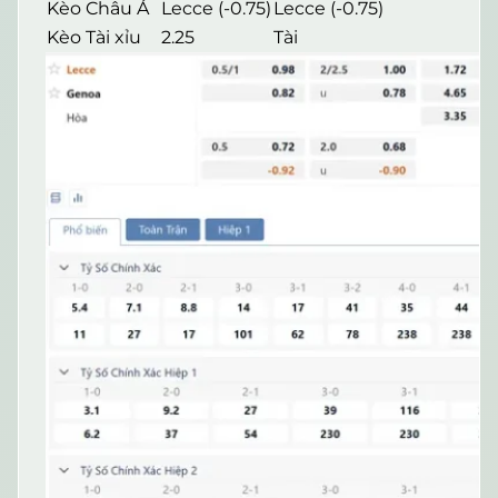
Kèo Châu Á
Lecce (-0.75)
Lecce (-0.75)
Kèo Tài xỉu
2.25
Tài