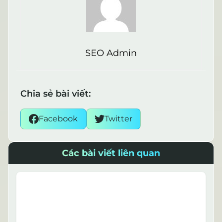
SEO Admin
Chia sẻ bài viết:
Facebook
Twitter
Các bài viết liên quan