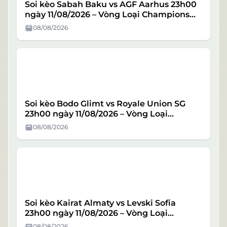
Soi kèo Sabah Baku vs AGF Aarhus 23h00
ngày 11/08/2026 – Vòng Loại Champions
League
08/08/2026
Soi kèo Bodo Glimt vs Royale Union SG
23h00 ngày 11/08/2026 – Vòng Loại
Champions League
08/08/2026
Soi kèo Kairat Almaty vs Levski Sofia
23h00 ngày 11/08/2026 – Vòng Loại
Champions League
08/08/2026