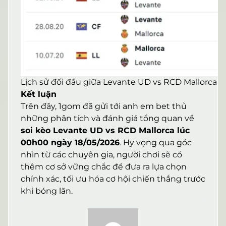
Lịch sử đối đầu giữa Levante UD vs RCD Mallorca
Kết luận
Trên đây, 1gom đã gửi tới anh em bet thủ
những phân tích và đánh giá tổng quan về
soi kèo Levante UD vs RCD Mallorca lúc
00h00 ngày 18/05/2026
. Hy vọng qua góc
nhìn từ các chuyên gia, người chơi sẽ có
thêm cơ sở vững chắc để đưa ra lựa chọn
chính xác, tối ưu hóa cơ hội chiến thắng trước
khi bóng lăn.