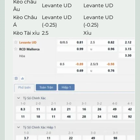
Kèo châu
Levante UD
Levante UD
Âu
Kèo Châu
Levante UD
Levante UD
Á
(-0.25)
(-0.25)
Kèo Tài xỉu
2.5
Xỉu