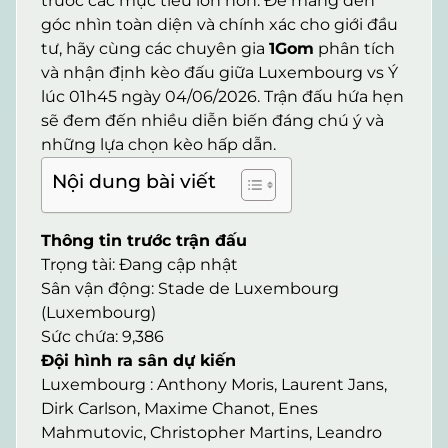
trước các mục tiêu lớn hơn. Để mang đến
góc nhìn toàn diện và chính xác cho giới đầu
tư, hãy cùng các chuyên gia
1Gom
phân tích
và nhận định kèo đấu giữa Luxembourg vs Ý
lúc 01h45 ngày 04/06/2026. Trận đấu hứa hẹn
sẽ đem đến nhiều diễn biến đáng chú ý và
những lựa chọn kèo hấp dẫn.
Nội dung bài viết
Thông tin trước trận đấu
Trọng tài: Đang cập nhật
Sân vận động: Stade de Luxembourg
(Luxembourg)
Sức chứa: 9,386
Đội hình ra sân dự kiến
Luxembourg : Anthony Moris, Laurent Jans,
Dirk Carlson, Maxime Chanot, Enes
Mahmutovic, Christopher Martins, Leandro