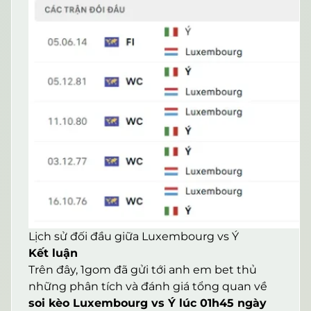
Lịch sử đối đầu giữa Luxembourg vs Ý
Kết luận
Trên đây, 1gom đã gửi tới anh em bet thủ
những phân tích và đánh giá tổng quan về
soi kèo Luxembourg vs Ý lúc 01h45 ngày