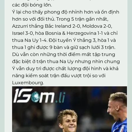
các đội bóng lớn.
Ý lại cho thấy phong độ nhỉnh hơn và ổn định
hơn so với đối thủ. Trong 5 trận gần nhất,
Azzurri thắng Bắc Ireland 2-0, Moldova 2-0,
Israel 3-0, hòa Bosnia & Herzegovina 1-1 và chỉ
thua Na Uy 1-4. Đội tuyển Ý thắng 3, hòa 1 và
thua 1 ghi được 9 bàn và giữ sạch lưới 3 trận.
Dù vẫn còn những thời điểm mất tập trung
đặc biệt ở trận thua Na Uy nhưng nhìn chung
Ý vẫn duy trì được chất lượng đội hình và khả
năng kiểm soát trận đấu vượt trội so với
Luxembourg.