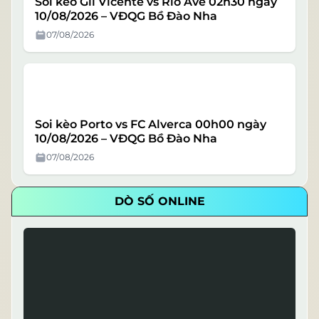
Soi kèo Gil Vicente vs Rio Ave 02h30 ngày
10/08/2026 – VĐQG Bồ Đào Nha
07/08/2026
Soi kèo Porto vs FC Alverca 00h00 ngày
10/08/2026 – VĐQG Bồ Đào Nha
07/08/2026
DÒ SỐ ONLINE