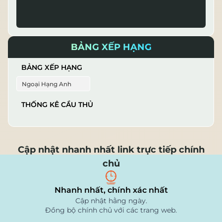
BẢNG XẾP HẠNG
BẢNG XẾP HẠNG
Ngoại Hạng Anh
THỐNG KÊ CẦU THỦ
Cập nhật nhanh nhất link trực tiếp chính
chủ
Nhanh nhất, chính xác nhất
Cập nhật hằng ngày.
Đồng bộ chính chủ với các trang web.