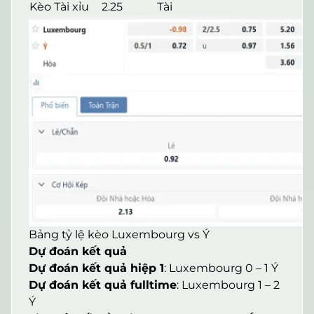
Kèo Tài xỉu
2.25
Tài
Bảng tỷ lệ kèo Luxembourg vs Ý
Dự đoán kết quả
Dự đoán kết quả hiệp 1
: Luxembourg 0 – 1 Ý
Dự đoán kết quả fulltime
: Luxembourg 1 – 2
Ý