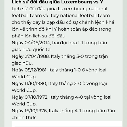
Lịch sử đối đầu giữa Luxembourg vs Ý
Lịch sử đối đầu giữa Luxembourg national
football team và Italy national football team
cho thấy đây là cặp đấu có sự chênh lệch khá
lớn về trình độ khi Ý hoàn toàn áp đảo trong
phần lớn lịch sử đối đầu.
Ngày 04/06/2014, hai đội hòa 1-1 trong trận
giao hữu quốc tế.
Ngày 27/04/1988, Italy thắng 3-0 trong trận
giao hữu.
Ngày 05/12/1981, Italy thắng 1-0 ở vòng loại
World Cup.
Ngày 11/10/1980, Italy thắng 2-0 ở vòng loại
World Cup.
Ngày 07/10/1972, Italy thắng 4-0 tại vòng loại
World Cup.
Ngày 16/10/1976, Italy thắng 4-1 trong trận đấu
chính thức.