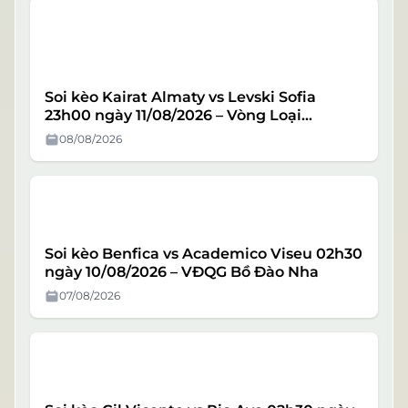
Soi kèo Kairat Almaty vs Levski Sofia
23h00 ngày 11/08/2026 – Vòng Loại
Champions League
08/08/2026
Soi kèo Benfica vs Academico Viseu 02h30
ngày 10/08/2026 – VĐQG Bồ Đào Nha
07/08/2026