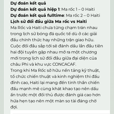
Dự đoán kết quả
Dự đoán kết quả hiệp 1
: Ma rốc 1 – 0 Haiti
Dự đoán kết quả fulltime
: Ma rốc 2 – 0 Haiti
Lịch sử đối đầu giữa Ma rốc vs Haiti
Ma Rốc và Haiti chưa từng chạm trán nhau
trong lịch sử bóng đá quốc tế dù ở các giải
đấu chính thức hay những trận giao hữu.
Cuộc đối đầu sắp tới sẽ đánh dấu lần đầu tiên
hai đội tuyển gặp nhau mở ra một chương
mới trong lịch sử đối đầu giữa đại diện của
châu Phi và khu vực CONCACAF.
Trong khi Ma Rốc sở hữu nền tảng kỹ thuật,
tổ chức chiến thuật và kinh nghiệm thi đấu
đỉnh cao, Haiti lại mang đến tinh thần chiến
đấu mạnh mẽ cùng khát khao tạo nên dấu
ấn trước một đối thủ được đánh giá cao hơn
hứa hẹn tạo nên một màn so tài đáng chờ
đợi.