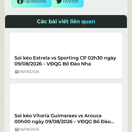
Facebook
Twitter
Các bài viết liên quan
Soi kèo Estrela vs Sporting CP 02h30 ngày
09/08/2026 – VĐQG Bồ Đào Nha
06/08/2026
Soi kèo Vitoria Guimaraes vs Arouca
00h00 ngày 09/08/2026 – VĐQG Bồ Đào
Nha
06/08/2026