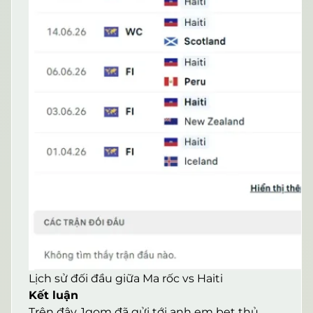
Lịch sử đối đầu giữa Ma rốc vs Haiti
Kết luận
Trên đây, 1gom đã gửi tới anh em bet thủ