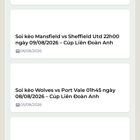
Soi kèo Mansfield vs Sheffield Utd 22h00
ngày 09/08/2026 – Cúp Liên Đoàn Anh
06/08/2026
Soi kèo Wolves vs Port Vale 01h45 ngày
08/08/2026 – Cúp Liên Đoàn Anh
05/08/2026