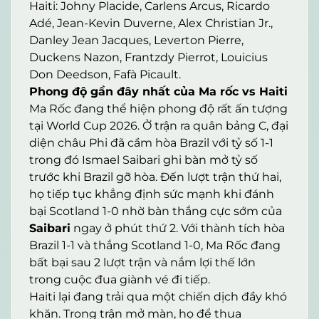
Haiti: Johny Placide, Carlens Arcus, Ricardo
Adé, Jean-Kevin Duverne, Alex Christian Jr.,
Danley Jean Jacques, Leverton Pierre,
Duckens Nazon, Frantzdy Pierrot, Louicius
Don Deedson, Fafà Picault.
Phong độ gần đây nhất của Ma rốc vs Haiti
Ma Rốc đang thể hiện phong độ rất ấn tượng
tại World Cup 2026. Ở trận ra quân bảng C, đại
diện châu Phi đã cầm hòa Brazil với tỷ số 1-1
trong đó Ismael Saibari ghi bàn mở tỷ số
trước khi Brazil gỡ hòa. Đến lượt trận thứ hai,
họ tiếp tục khẳng định sức mạnh khi đánh
bại Scotland 1-0 nhờ bàn thắng cực sớm của
Saibari
ngay ở phút thứ 2. Với thành tích hòa
Brazil 1-1 và thắng Scotland 1-0, Ma Rốc đang
bất bại sau 2 lượt trận và nắm lợi thế lớn
trong cuộc đua giành vé đi tiếp.
Haiti lại đang trải qua một chiến dịch đầy khó
khăn. Trong trận mở màn, họ để thua