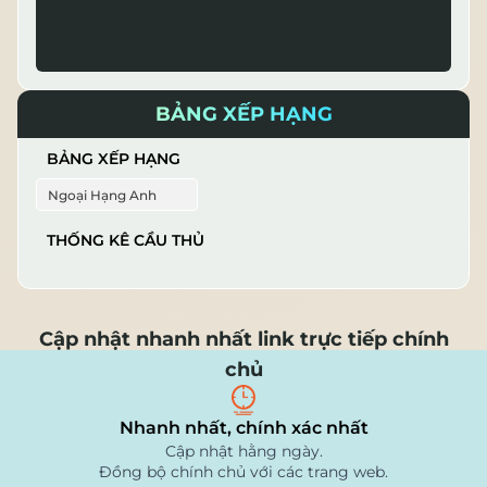
BẢNG XẾP HẠNG
BẢNG XẾP HẠNG
Ngoại Hạng Anh
THỐNG KÊ CẦU THỦ
Cập nhật nhanh nhất link trực tiếp chính
chủ
Nhanh nhất, chính xác nhất
Cập nhật hằng ngày.
Đồng bộ chính chủ với các trang web.