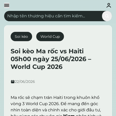
Soi kèo
World Cup
Soi kèo Ma rốc vs Haiti
05h00 ngày 25/06/2026 –
World Cup 2026
22/06/2026
Ma rốc sẽ chạm trán Haiti trong khuôn khổ
vòng 3 World Cup 2026. Để mang đến góc
nhìn toàn diện và chính xác cho giới đầu tư,