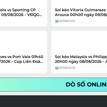
rela vs Sporting CP
Soi kèo Vitoria Guimaraes 
 09/08/2026 – VĐQG
Arouca 00h00 ngày 09/08/
a
VĐQG Bồ Đào Nha
06/08/2026
ves vs Port Vale 01h45
Soi kèo Malaysia vs Philip
/2026 – Cúp Liên Đoàn
20h00 ngày 08/08/2026 –
Championship
05/08/2026
DÒ SỐ ONLIN