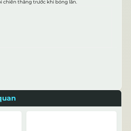
i chiến thắng trước khi bóng lăn.
 quan