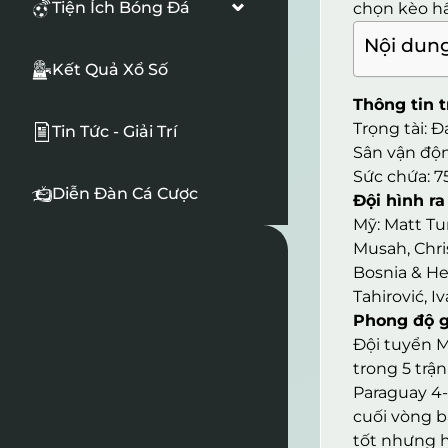
⌄
Tiện Ích Bóng Đá
chọn kèo h
Nội dung
Kết Quả Xổ Số
Thông tin t
Trọng tài: 
Tin Tức - Giải Trí
Sân vận độn
Sức chứa: 7
Diễn Đàn Cá Cược
Đội hình ra
Mỹ: Matt Tu
Musah, Chri
Bosnia & He
Tahirović, 
Phong độ g
Đội tuyển M
trong 5 trậ
Paraguay 4-
cuối vòng b
tốt nhưng h