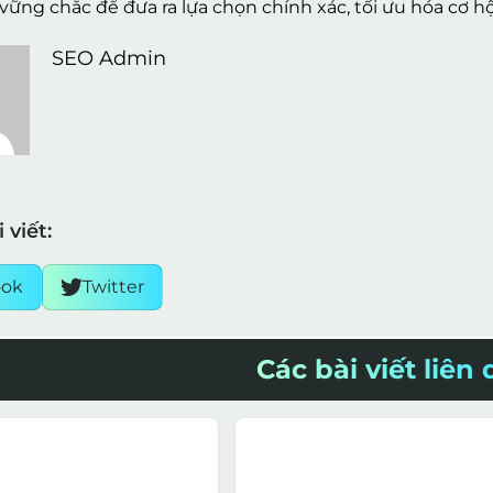
vững chắc để đưa ra lựa chọn chính xác, tối ưu hóa cơ hộ
SEO Admin
 viết:
ook
Twitter
Các bài viết liên