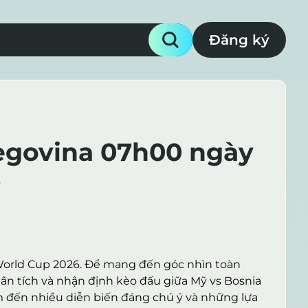
Đăng ký
zegovina 07h00 ngày
6
World Cup 2026. Để mang đến góc nhìn toàn
ân tích và nhận định kèo đấu giữa Mỹ vs Bosnia
m đến nhiều diễn biến đáng chú ý và những lựa