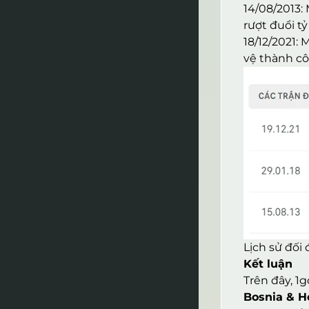
14/08/2013:
rượt đuổi t
18/12/2021:
vệ thành côn
Lịch sử đối
Kết luận
Trên đây, 1
Bosnia & H