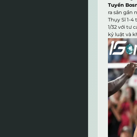
Tuyển Bosn
ra sân gần 
Thụy Sĩ 1-4
1/32 với tư
kỷ luật và 