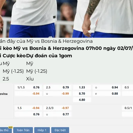
ần đây của Mỹ vs Bosnia & Herzegovina
i kèo Mỹ vs Bosnia & Herzegovina 07h00 ngày 02/07
i
Cược kèo
Dự đoán của 1gom
u
Mỹ
Mỹ
Mỹ (-1.25)
Mỹ (-1.25)
2.5
Xỉu