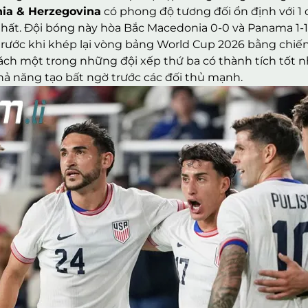
ia & Herzegovina
có phong độ tương đối ổn định với 1 ch
nhất. Đội bóng này hòa Bắc Macedonia 0-0 và Panama 1-1 
 trước khi khép lại vòng bảng World Cup 2026 bằng chiến
 cách một trong những đội xếp thứ ba có thành tích tốt n
khả năng tạo bất ngờ trước các đối thủ mạnh.