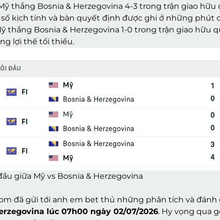
 Mỹ thắng Bosnia & Herzegovina 4-3 trong trận giao hữu q
ỷ số kịch tính và bàn quyết định được ghi ở những phút c
 Mỹ thắng Bosnia & Herzegovina 1-0 trong trận giao hữu 
g lợi thế tối thiểu.
 đầu giữa Mỹ vs Bosnia & Herzegovina
gom đã gửi tới anh em bet thủ những phân tích và đánh
erzegovina lúc 07h00 ngày 02/07/2026
. Hy vọng qua g