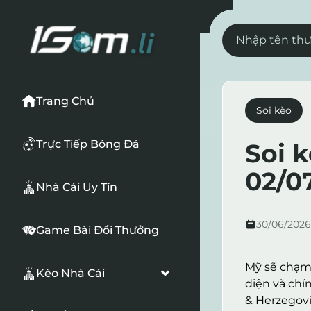
Trang Chủ
Soi kèo
Trực Tiếp Bóng Đá
Soi 
02/0
Nhà Cái Uy Tín
30/06/2026
Game Bài Đổi Thưởng
⌄
Mỹ sẽ chạm 
Kèo Nhà Cái
diện và chí
& Herzegovi