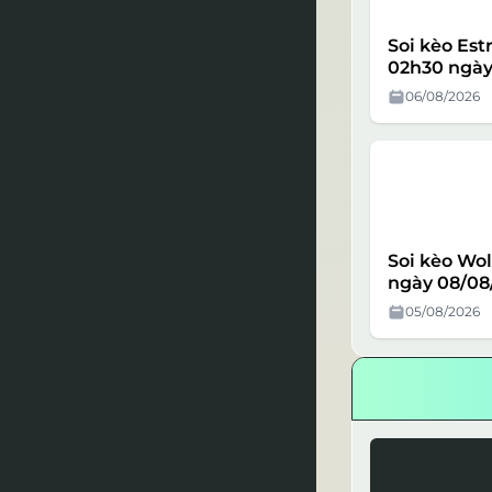
Soi kèo Est
02h30 ngày
Bồ Đào Nh
06/08/2026
Soi kèo Wol
ngày 08/08
Anh
05/08/2026