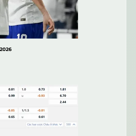
/2026