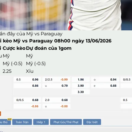
ần đây của Mỹ vs Paraguay
i kèo Mỹ vs Paraguay 08h00 ngày 13/06/2026
i
Cược kèo
Dự đoán của 1gom
u
Mỹ
Mỹ
Mỹ (-0.5)
Mỹ (-0.5)
2.25
Xỉu