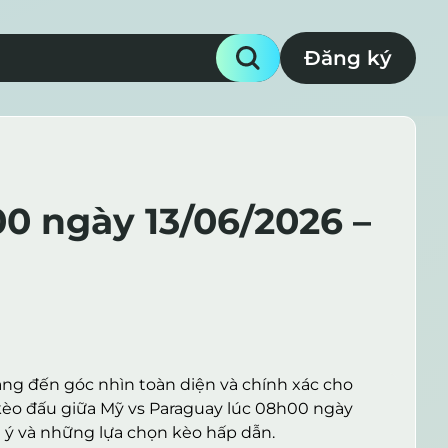
Đăng ký
0 ngày 13/06/2026 –
ang đến góc nhìn toàn diện và chính xác cho
kèo đấu giữa Mỹ vs Paraguay lúc 08h00 ngày
 ý và những lựa chọn kèo hấp dẫn.