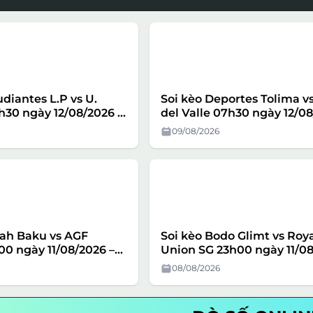
udiantes L.P vs U.
Soi kèo Deportes Tolima vs
h30 ngày 12/08/2026 –
del Valle 07h30 ngày 12/08
tadores
Copa Libertadores
09/08/2026
bah Baku vs AGF
Soi kèo Bodo Glimt vs Roy
0 ngày 11/08/2026 –
Union SG 23h00 ngày 11/08
Champions League
Vòng Loại Champions Lea
08/08/2026