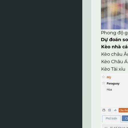
Phong độ g
Dự đoán so
Kèo nhà cá
Kèo châu Â
Kèo Châu Á
Kèo Tài xỉu