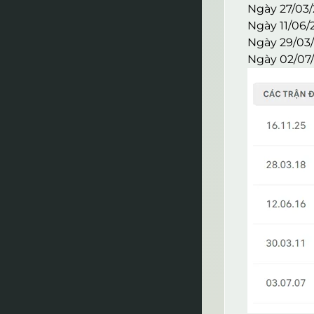
Ngày 27/03/
Ngày 11/06/
Ngày 29/03/
Ngày 02/07/