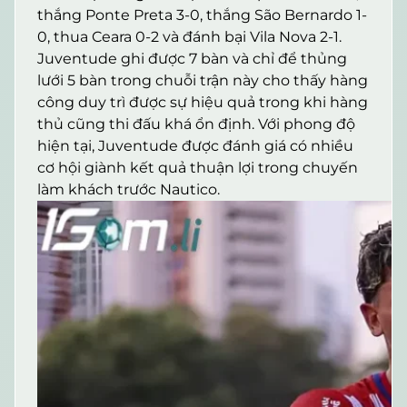
thắng Ponte Preta 3-0, thắng São Bernardo 1-
0, thua Ceara 0-2 và đánh bại Vila Nova 2-1.
Juventude ghi được 7 bàn và chỉ để thủng
lưới 5 bàn trong chuỗi trận này cho thấy hàng
công duy trì được sự hiệu quả trong khi hàng
thủ cũng thi đấu khá ổn định. Với phong độ
hiện tại, Juventude được đánh giá có nhiều
cơ hội giành kết quả thuận lợi trong chuyến
làm khách trước Nautico.