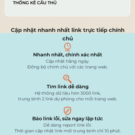
THỐNG KÊ CẦU THỦ
Cập nhật nhanh nhất link trực tiếp chính
chủ
Nhanh nhất, chính xác nhất
Cập nhật hằng ngày.
Đồng bộ chính chủ với các trang web.
Tìm link dễ dàng
Hệ thống dữ liệu hơn 3000 link,
trung bình 2 link dự phòng cho mỗi trang web.
Báo link lỗi, sửa ngay lập tức
Dễ dàng report link lỗi.
Thời gian cập nhật link mới trung bình chỉ 10 phút.