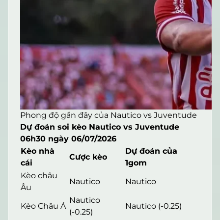
Phong độ gần đây của Nautico vs Juventude
Dự đoán soi kèo Nautico vs Juventude
06h30 ngày 06/07/2026
Kèo nhà
Dự đoán của
Cược kèo
cái
1gom
Kèo châu
Nautico
Nautico
Âu
Nautico
Kèo Châu Á
Nautico (-0.25)
(-0.25)