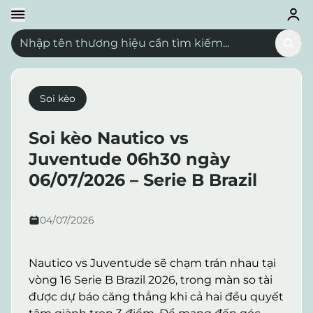
Soi kèo
Soi kèo Nautico vs
Juventude 06h30 ngày
06/07/2026 – Serie B Brazil
04/07/2026
Nautico vs Juventude sẽ chạm trán nhau tại
vòng 16 Serie B Brazil 2026, trong màn so tài
được dự báo căng thẳng khi cả hai đều quyết