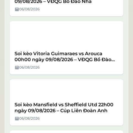
09/08/2026 – VĐQG Bồ Đào Nha
06/08/2026
Soi kèo Vitoria Guimaraes vs Arouca
00h00 ngày 09/08/2026 – VĐQG Bồ Đào
Nha
06/08/2026
Soi kèo Mansfield vs Sheffield Utd 22h00
ngày 09/08/2026 – Cúp Liên Đoàn Anh
06/08/2026