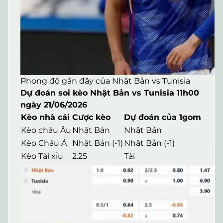
Phong độ gần đây của Nhật Bản vs Tunisia
Dự đoán soi kèo Nhật Bản vs Tunisia 11h00
ngày 21/06/2026
Kèo nhà cái
Cược kèo
Dự đoán của 1gom
Kèo châu Âu
Nhật Bản
Nhật Bản
Kèo Châu Á
Nhật Bản (-1)
Nhật Bản (-1)
Kèo Tài xỉu
2.25
Tài