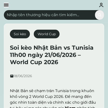
Soi kèo
World Cup
Soi kèo Nhật Bản vs Tunisia
11h00 ngày 21/06/2026 –
World Cup 2026
18/06/2026
Nhật Bản sẽ chạm trán Tunisia trong khuôn
khổ vòng 2 World Cup 2026. Để mang đến
góc nhìn toàn diện và chính xác cho giới đầu