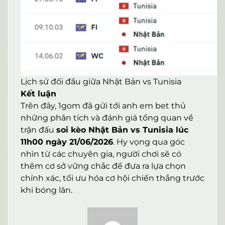
Lịch sử đối đầu giữa Nhật Bản vs Tunisia
Kết luận
Trên đây, 1gom đã gửi tới anh em bet thủ
những phân tích và đánh giá tổng quan về
trận đấu
soi kèo Nhật Bản vs Tunisia lúc
11h00 ngày 21/06/2026
. Hy vọng qua góc
nhìn từ các chuyên gia, người chơi sẽ có
thêm cơ sở vững chắc để đưa ra lựa chọn
chính xác, tối ưu hóa cơ hội chiến thắng trước
khi bóng lăn.