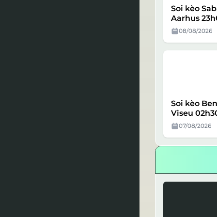
Soi kèo Sa
Aarhus 23h0
Vòng Loại 
08/08/2026
Soi kèo Be
Viseu 02h3
VĐQG Bồ Đ
07/08/2026