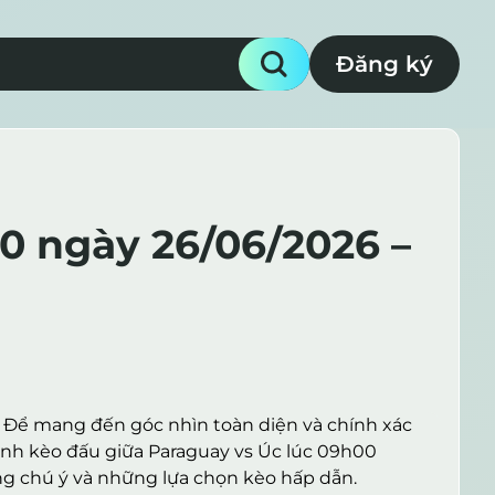
Đăng ký
0 ngày 26/06/2026 –
 Để mang đến góc nhìn toàn diện và chính xác
ịnh kèo đấu giữa Paraguay vs Úc lúc 09h00
ng chú ý và những lựa chọn kèo hấp dẫn.