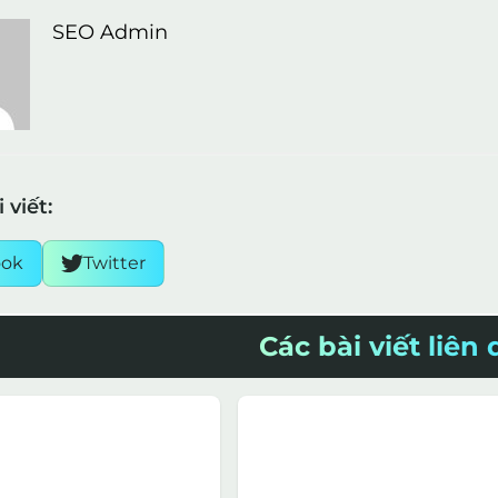
SEO Admin
 viết:
ook
Twitter
Các bài viết liên