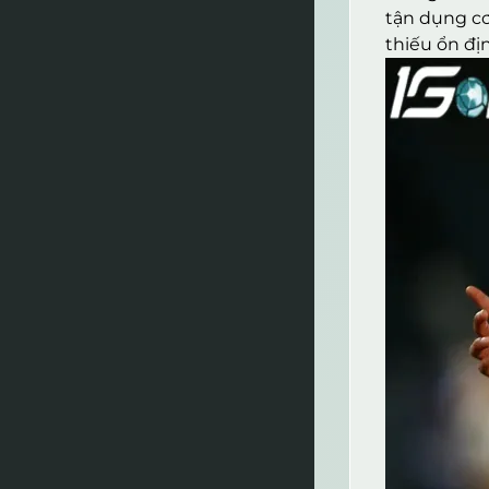
tận dụng cơ
thiếu ổn đị