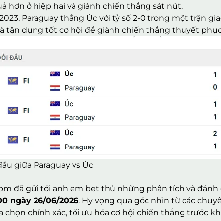
uả hơn ở hiệp hai và giành chiến thắng sát nút.
2023, Paraguay thắng Úc với tỷ số 2-0 trong một trận gi
à tận dụng tốt cơ hội để giành chiến thắng thuyết phục
 đầu giữa Paraguay vs Úc
gom đã gửi tới anh em bet thủ những phân tích và đánh
00 ngày 26/06/2026
. Hy vọng qua góc nhìn từ các chuyê
a chọn chính xác, tối ưu hóa cơ hội chiến thắng trước kh