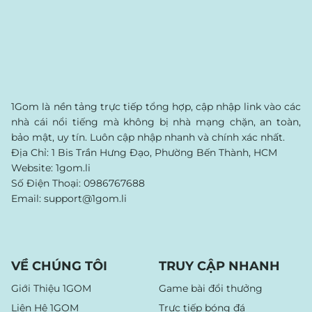
1Gom là nền tảng trực tiếp tổng hợp, cập nhập link vào các
nhà cái nổi tiếng mà không bị nhà mạng chặn, an toàn,
bảo mật, uy tín. Luôn cập nhập nhanh và chính xác nhất.
Địa Chỉ: 1 Bis Trần Hưng Đạo, Phường Bến Thành, HCM
Website:
1gom.li
Số Điện Thoại: 0986767688
Email:
support@1gom.li
VỀ CHÚNG TÔI
TRUY CẬP NHANH
Giới Thiệu 1GOM
Game bài đổi thưởng
Liên Hệ 1GOM
Trực tiếp bóng đá