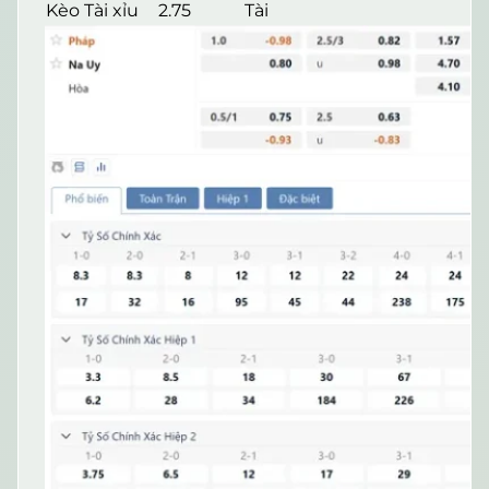
Kèo Tài xỉu
2.75
Tài