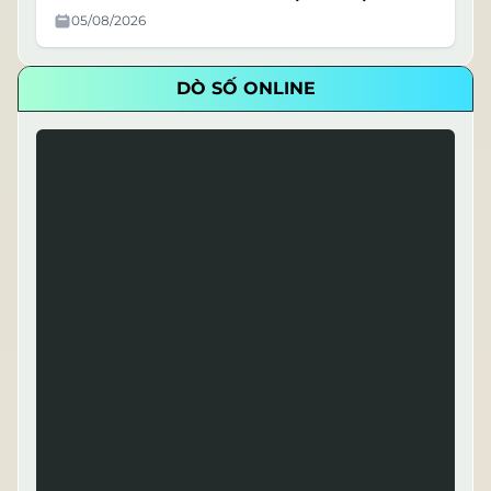
05/08/2026
DÒ SỐ ONLINE