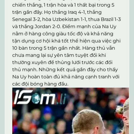
chiến thắng, 1 trận hòa và 1 thất bại trong 5
trận gần đây. Họ thắng Iraq 4-1, thắng
Senegal 3-2, hòa Uzbekistan 1-1, thua Brazil 1-3
và thắng Jordan 2-0. Điểm mạnh của Na Uy
nằm ở hàng công giàu tốc độ và khả năng
tận dụng cơ hội khá tốt thể hiện qua việc ghi
10 bàn trong 5 trận gần nhất. Hàng thủ vẫn
chưa mang lại sự yên tâm tuyệt đối khi
thường xuyên để thủng lưới trước các đối
thủ mạnh. Những kết quả gần đây cho thấy
Na Uy hoàn toàn đủ khả năng cạnh tranh với
các đội bóng hàng đầu.