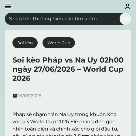
Soi kèo
World Cup
Soi kèo Pháp vs Na Uy 02h00
ngày 27/06/2026 – World Cup
2026
24/06/2026
Pháp sẽ chạm trán Na Uy trong khuôn khổ
vòng 3 World Cup 2026. Để mang đến góc
nhìn toàn diện và chính xác cho giới đầu tư,