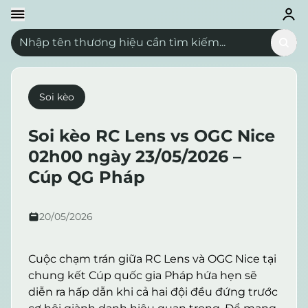
Soi kèo
Soi kèo RC Lens vs OGC Nice
02h00 ngày 23/05/2026 –
Cúp QG Pháp
20/05/2026
Cuộc chạm trán giữa RC Lens và OGC Nice tại
chung kết Cúp quốc gia Pháp hứa hẹn sẽ
diễn ra hấp dẫn khi cả hai đội đều đứng trước