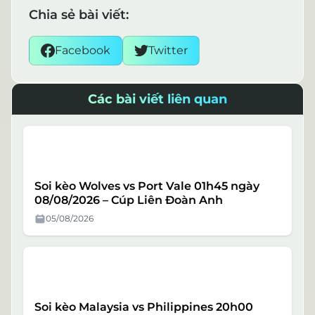
Chia sẻ bài viết:
Facebook
Twitter
Các bài viết liên quan
Soi kèo Wolves vs Port Vale 01h45 ngày
08/08/2026 – Cúp Liên Đoàn Anh
05/08/2026
Soi kèo Malaysia vs Philippines 20h00