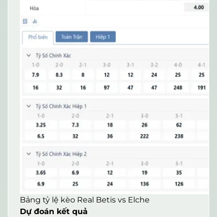
Bảng tỷ lệ kèo Real Betis vs Elche
Dự đoán kết quả