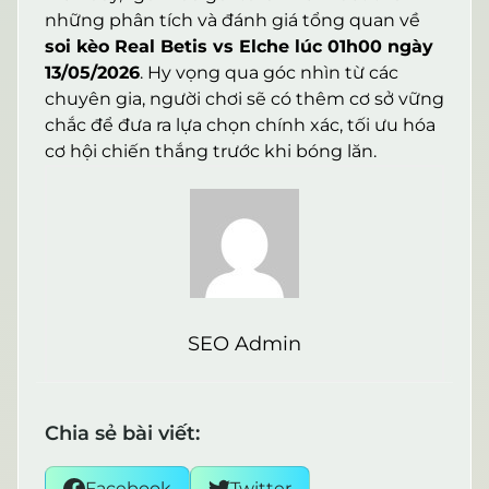
những phân tích và đánh giá tổng quan về
soi kèo Real Betis vs Elche lúc 01h00 ngày
13/05/2026
. Hy vọng qua góc nhìn từ các
chuyên gia, người chơi sẽ có thêm cơ sở vững
chắc để đưa ra lựa chọn chính xác, tối ưu hóa
cơ hội chiến thắng trước khi bóng lăn.
SEO Admin
Chia sẻ bài viết:
Facebook
Twitter