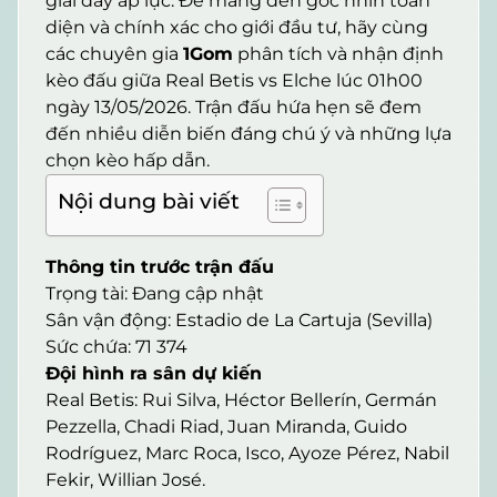
giải đầy áp lực. Để mang đến góc nhìn toàn
diện và chính xác cho giới đầu tư, hãy cùng
các chuyên gia
1Gom
phân tích và nhận định
kèo đấu giữa Real Betis vs Elche lúc 01h00
ngày 13/05/2026. Trận đấu hứa hẹn sẽ đem
đến nhiều diễn biến đáng chú ý và những lựa
chọn kèo hấp dẫn.
Nội dung bài viết
Thông tin trước trận đấu
Trọng tài: Đang cập nhật
Sân vận động: Estadio de La Cartuja (Sevilla)
Sức chứa: 71 374
Đội hình ra sân dự kiến
Real Betis: Rui Silva, Héctor Bellerín, Germán
Pezzella, Chadi Riad, Juan Miranda, Guido
Rodríguez, Marc Roca, Isco, Ayoze Pérez, Nabil
Fekir, Willian José.