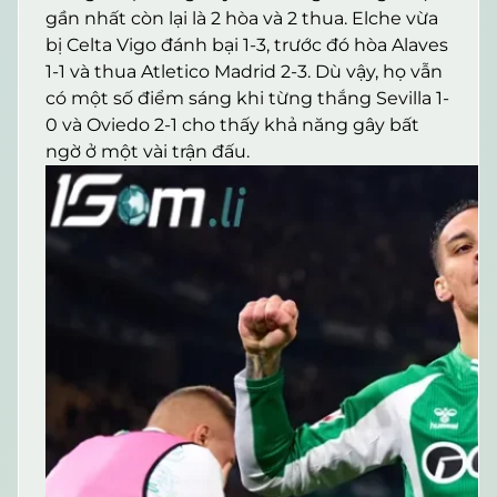
gần nhất còn lại là 2 hòa và 2 thua. Elche vừa
bị Celta Vigo đánh bại 1-3, trước đó hòa Alaves
1-1 và thua Atletico Madrid 2-3. Dù vậy, họ vẫn
có một số điểm sáng khi từng thắng Sevilla 1-
0 và Oviedo 2-1 cho thấy khả năng gây bất
ngờ ở một vài trận đấu.