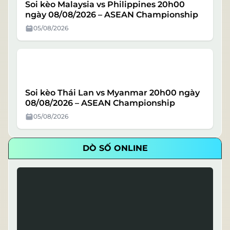
Soi kèo Malaysia vs Philippines 20h00
ngày 08/08/2026 – ASEAN Championship
05/08/2026
Soi kèo Thái Lan vs Myanmar 20h00 ngày
08/08/2026 – ASEAN Championship
05/08/2026
DÒ SỐ ONLINE