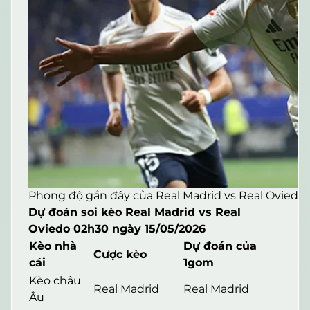
Phong độ gần đây của Real Madrid vs Real Oviedo
Dự đoán soi kèo Real Madrid vs Real
Oviedo 02h30 ngày 15/05/2026
Kèo nhà
Dự đoán của
Cược kèo
cái
1gom
Kèo châu
Real Madrid
Real Madrid
Âu