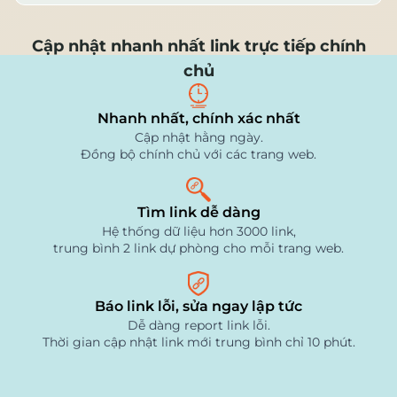
Cập nhật nhanh nhất link trực tiếp chính
chủ
Nhanh nhất, chính xác nhất
Cập nhật hằng ngày.
Đồng bộ chính chủ với các trang web.
Tìm link dễ dàng
Hệ thống dữ liệu hơn 3000 link,
trung bình 2 link dự phòng cho mỗi trang web.
Báo link lỗi, sửa ngay lập tức
Dễ dàng report link lỗi.
Thời gian cập nhật link mới trung bình chỉ 10 phút.