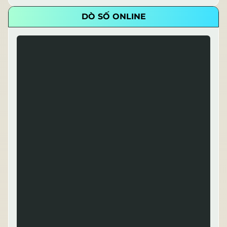
DÒ SỐ ONLINE