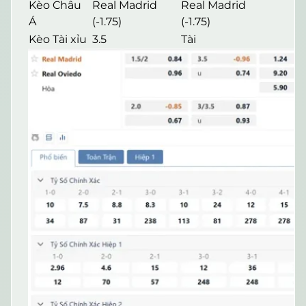
Kèo Châu
Real Madrid
Real Madrid
Á
(-1.75)
(-1.75)
Kèo Tài xỉu
3.5
Tài