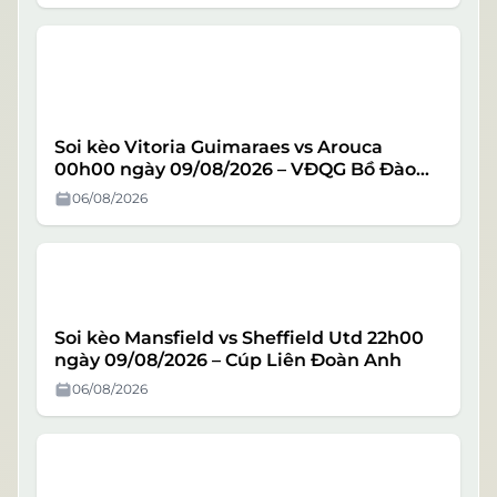
Soi kèo Vitoria Guimaraes vs Arouca
00h00 ngày 09/08/2026 – VĐQG Bồ Đào
Nha
06/08/2026
Soi kèo Mansfield vs Sheffield Utd 22h00
ngày 09/08/2026 – Cúp Liên Đoàn Anh
06/08/2026