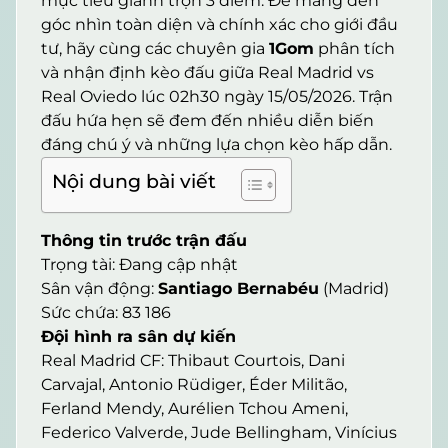
mục tiêu giành trọn 3 điểm. Để mang đến
góc nhìn toàn diện và chính xác cho giới đầu
tư, hãy cùng các chuyên gia
1Gom
phân tích
và nhận định kèo đấu giữa Real Madrid vs
Real Oviedo lúc 02h30 ngày 15/05/2026. Trận
đấu hứa hẹn sẽ đem đến nhiều diễn biến
đáng chú ý và những lựa chọn kèo hấp dẫn.
Nội dung bài viết
Thông tin trước trận đấu
Trọng tài: Đang cập nhật
Sân vận động:
Santiago Bernabéu
(Madrid)
Sức chứa: 83 186
Đội hình ra sân dự kiến
Real Madrid CF: Thibaut Courtois, Dani
Carvajal, Antonio Rüdiger, Éder Militão,
Ferland Mendy, Aurélien Tchou Ameni,
Federico Valverde, Jude Bellingham, Vinícius