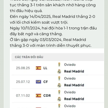
tục thắng 3-1 trên sân khách nhờ hàng công
thi đấu hiệu quả.
Đến ngày 14/04/2025, Real Madrid thắng 2-0
với lối chơi kiểm soát vượt trội.
Ngày 10/11/2024, hai đội hòa 1-1 trong trận đấu
đầy bất ngờ và căng thẳng.
Ở lần gặp ngày 03/03/2024, Real Madrid
thắng 3-0 với màn trình diễn thuyết phục.