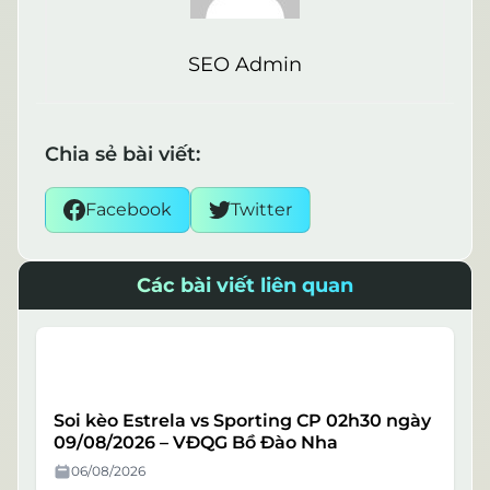
SEO Admin
Chia sẻ bài viết:
Facebook
Twitter
Các bài viết liên quan
Soi kèo Estrela vs Sporting CP 02h30 ngày
09/08/2026 – VĐQG Bồ Đào Nha
06/08/2026