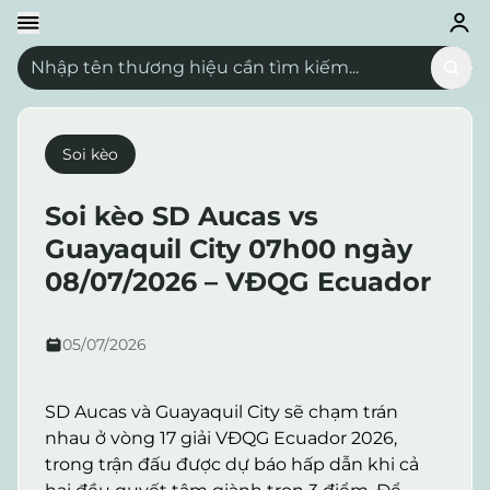
Soi kèo
Soi kèo SD Aucas vs
Guayaquil City 07h00 ngày
08/07/2026 – VĐQG Ecuador
05/07/2026
SD Aucas và Guayaquil City sẽ chạm trán
nhau ở vòng 17 giải VĐQG Ecuador 2026,
trong trận đấu được dự báo hấp dẫn khi cả