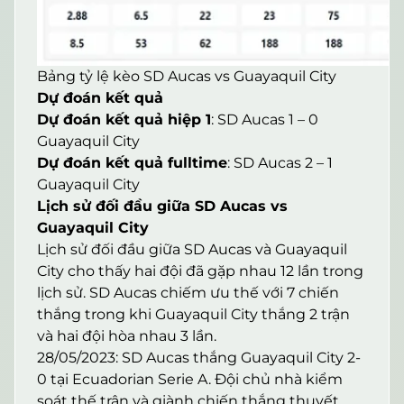
Bảng tỷ lệ kèo SD Aucas vs Guayaquil City
Dự đoán kết quả
Dự đoán kết quả hiệp 1
: SD Aucas 1 – 0
Guayaquil City
Dự đoán kết quả fulltime
: SD Aucas 2 – 1
Guayaquil City
Lịch sử đối đầu giữa SD Aucas vs
Guayaquil City
Lịch sử đối đầu giữa SD Aucas và Guayaquil
City cho thấy hai đội đã gặp nhau 12 lần trong
lịch sử. SD Aucas chiếm ưu thế với 7 chiến
thắng trong khi Guayaquil City thắng 2 trận
và hai đội hòa nhau 3 lần.
28/05/2023: SD Aucas thắng Guayaquil City 2-
0 tại Ecuadorian Serie A. Đội chủ nhà kiểm
soát thế trận và giành chiến thắng thuyết