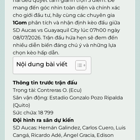
hai đều quyết tâm giành trọn 3 điểm. Để
mang đến góc nhìn toàn diện và chính xác
cho giới đầu tư, hãy cùng các chuyên gia
1Gom
phân tích và nhận định kèo đấu giữa
SD Aucas vs Guayaquil City lúc 07h00 ngày
08/07/2026. Trận đấu hứa hẹn sẽ đem đến
nhiều diễn biến đáng chú ý và những lựa
chọn kèo hấp dẫn.
Nội dung bài viết
Thông tin trước trận đấu
Trọng tài: Contreras O. (Ecu)
Sân vận động: Estadio Gonzalo Pozo Ripalda
(Quito)
Sức chứa: 18 799
Đội hình ra sân dự kiến
SD Aucas: Hernán Galindez, Carlos Cuero, Luis
Cangá, Ricardo Adé, Ángel Gracia, Edison