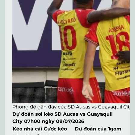
Phong độ gần đây của SD Aucas vs Guayaquil City
Dự đoán soi kèo SD Aucas vs Guayaquil
City 07h00 ngày 08/07/2026
Kèo nhà cái
Cược kèo
Dự đoán của 1gom