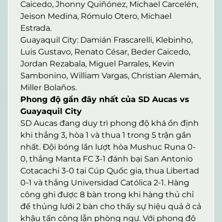
Caicedo, Jhonny Quiñónez, Michael Carcelén,
Jeison Medina, Rómulo Otero, Michael
Estrada.
Guayaquil City: Damián Frascarelli, Klebinho,
Luis Gustavo, Renato César, Beder Caicedo,
Jordan Rezabala, Miguel Parrales, Kevin
Sambonino, William Vargas, Christian Alemán,
Miller Bolaños.
Phong độ gần đây nhất của SD Aucas vs
Guayaquil City
SD Aucas đang duy trì phong độ khá ổn định
khi thắng 3, hòa 1 và thua 1 trong 5 trận gần
nhất. Đội bóng lần lượt hòa Mushuc Runa 0-
0, thắng Manta FC 3-1 đánh bại San Antonio
Cotacachi 3-0 tại Cúp Quốc gia, thua Libertad
0-1 và thắng Universidad Católica 2-1. Hàng
công ghi được 8 bàn trong khi hàng thủ chỉ
để thủng lưới 2 bàn cho thấy sự hiệu quả ở cả
khâu tấn công lẫn phòng ngự. Với phong độ