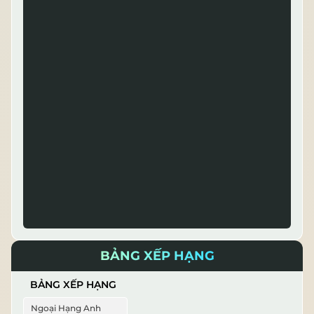
BẢNG XẾP HẠNG
BẢNG XẾP HẠNG
Ngoại Hạng Anh