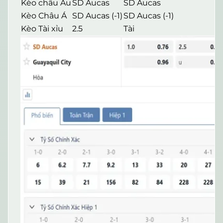
Kèo châu Âu
SD Aucas
SD Aucas
Kèo Châu Á
SD Aucas (-1)
SD Aucas (-1)
Kèo Tài xỉu
2.5
Tài