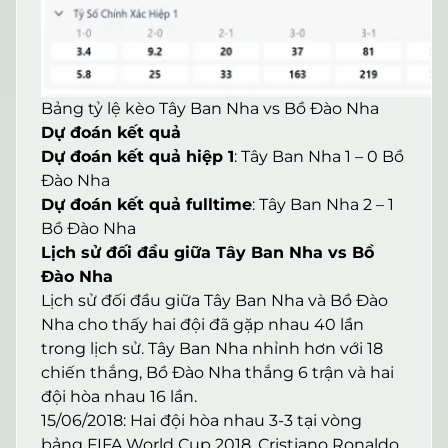
Bảng tỷ lệ kèo Tây Ban Nha vs Bồ Đào Nha
Dự đoán kết quả
Dự đoán kết quả hiệp 1
: Tây Ban Nha 1 – 0 Bồ
Đào Nha
Dự đoán kết quả fulltime
: Tây Ban Nha 2 – 1
Bồ Đào Nha
Lịch sử đối đầu giữa Tây Ban Nha vs Bồ
Đào Nha
Lịch sử đối đầu giữa Tây Ban Nha và Bồ Đào
Nha cho thấy hai đội đã gặp nhau 40 lần
trong lịch sử. Tây Ban Nha nhỉnh hơn với 18
chiến thắng, Bồ Đào Nha thắng 6 trận và hai
đội hòa nhau 16 lần.
15/06/2018: Hai đội hòa nhau 3-3 tại vòng
bảng FIFA World Cup 2018. Cristiano Ronaldo