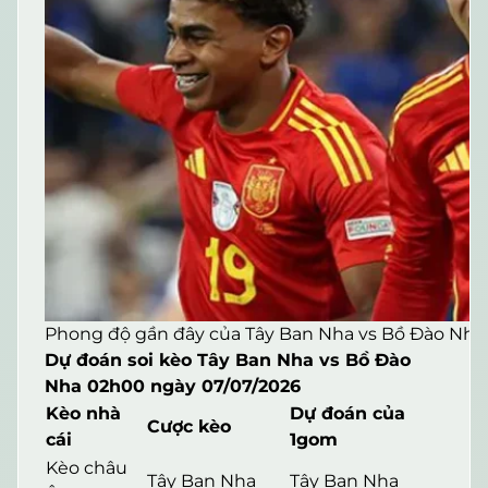
Phong độ gần đây của Tây Ban Nha vs Bồ Đào Nha
Dự đoán soi kèo Tây Ban Nha vs Bồ Đào
Nha 02h00 ngày 07/07/2026
Kèo nhà
Dự đoán của
Cược kèo
cái
1gom
Kèo châu
Tây Ban Nha
Tây Ban Nha