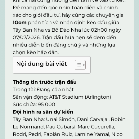
khi cả hai cùng hướng đến tấm vé vào tứ kết..
Để mang đến góc nhìn toàn diện và chính
xác cho giới đầu tư, hãy cùng các chuyên gia
1Gom
phân tích và nhận định kèo đấu giữa
Tây Ban Nha vs Bồ Đào Nha lúc 02h00 ngày
07/07/2026. Trận đấu hứa hẹn sẽ đem đến
nhiều diễn biến đáng chú ý và những lựa
chọn kèo hấp dẫn.
Nội dung bài viết
Thông tin trước trận đấu
Trọng tài: Đang cập nhật
Sân vận động: AT&T Stadium (Arlington)
Sức chứa: 95 000
Đội hình ra sân dự kiến
Tây Ban Nha: Unai Simón, Dani Carvajal, Robin
Le Normand, Pau Cubarsí, Marc Cucurella,
Rodri, Pedri, Fabián Ruiz, Lamine Yamal, Nico