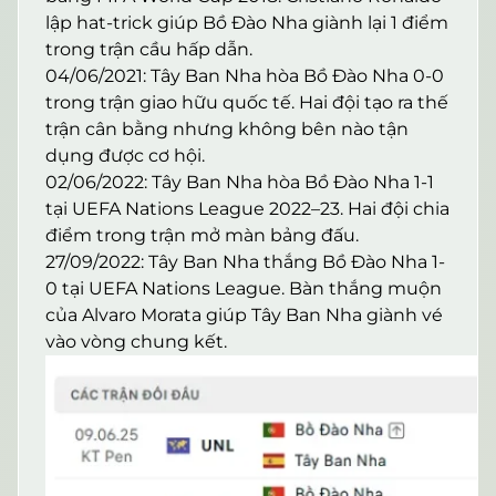
lập hat-trick giúp Bồ Đào Nha giành lại 1 điểm
trong trận cầu hấp dẫn.
04/06/2021: Tây Ban Nha hòa Bồ Đào Nha 0-0
trong trận giao hữu quốc tế. Hai đội tạo ra thế
trận cân bằng nhưng không bên nào tận
dụng được cơ hội.
02/06/2022: Tây Ban Nha hòa Bồ Đào Nha 1-1
tại UEFA Nations League 2022–23. Hai đội chia
điểm trong trận mở màn bảng đấu.
27/09/2022: Tây Ban Nha thắng Bồ Đào Nha 1-
0 tại UEFA Nations League. Bàn thắng muộn
của Alvaro Morata giúp Tây Ban Nha giành vé
vào vòng chung kết.