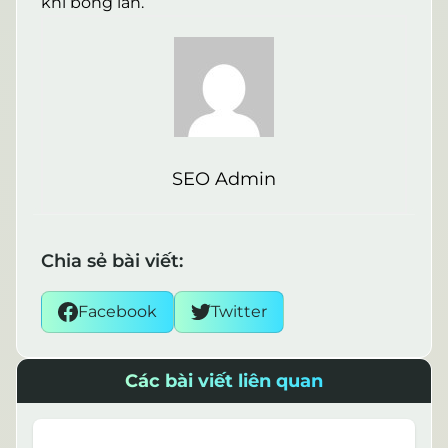
khi bóng lăn.
SEO Admin
Chia sẻ bài viết:
Facebook
Twitter
Các bài viết liên quan