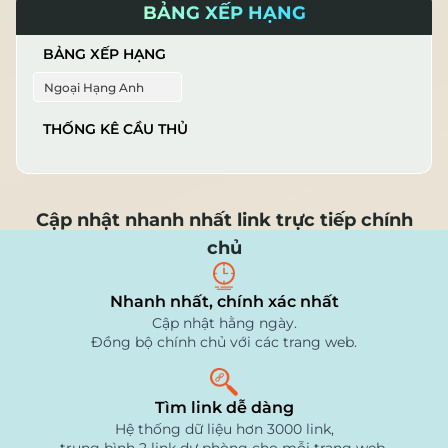
BẢNG XẾP HẠNG
BẢNG XẾP HẠNG
Ngoại Hạng Anh
THỐNG KÊ CẦU THỦ
Cập nhật nhanh nhất link trực tiếp chính
chủ
Nhanh nhất, chính xác nhất
Cập nhật hằng ngày.
Đồng bộ chính chủ với các trang web.
Tìm link dễ dàng
Hệ thống dữ liệu hơn 3000 link,
trung bình 2 link dự phòng cho mỗi trang web.