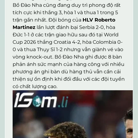
Bồ Đào Nha cũng đang duy trì phong độ rất
tích cực khi thắng 3, hòa 1 và thua 1 trong 5
trận gần nhất. Đội bóng của
HLV Roberto
Martinez
lần lượt đánh bại Serbia 2-0, hòa
Đức 1-1 ở các trận giao hữu sau đó tại World
Cup 2026 thắng Croatia 4-2, hòa Colombia 0-
0 và thua Thụy Sĩ 1-2 nhưng vẫn giành vé vào
vòng knock-out. Bồ Đào Nha ghi được 8 bàn
phản ánh sức mạnh của hàng công với nhiều
phương án ghi bàn dù hàng thủ vẫn cần cải
thiện sự ổn định khi đối đầu với các đội tuyển
có chất lượng cao.