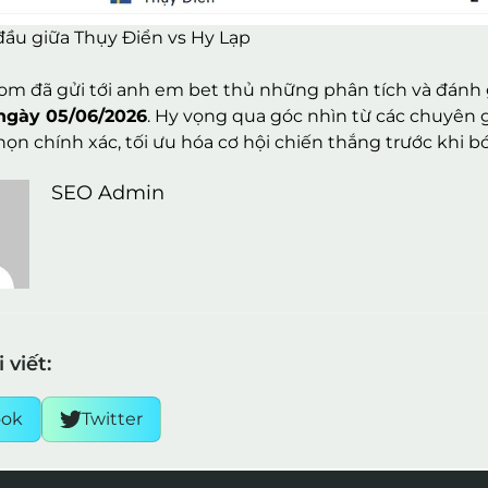
 đầu giữa Thụy Điển vs Hy Lạp
gom đã gửi tới anh em bet thủ những phân tích và đánh
ngày 05/06/2026
. Hy vọng qua góc nhìn từ các chuyên g
họn chính xác, tối ưu hóa cơ hội chiến thắng trước khi b
SEO Admin
 viết:
ook
Twitter