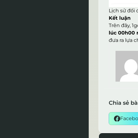
Lịch sử đối
Kết luận
Trên đây, 1
lúc 00h00 
đưa ra lựa c
Chia sẻ bài
Faceb