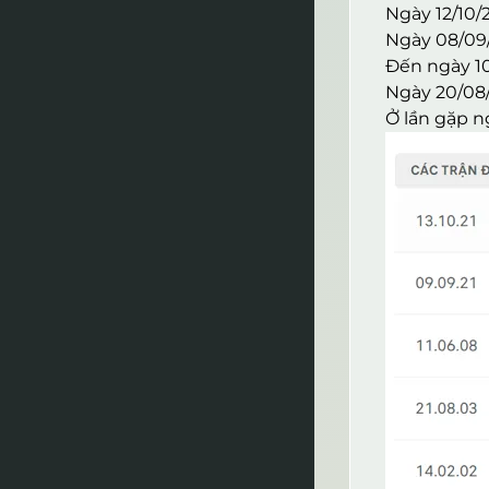
Ngày 12/10/
Ngày 08/09/
Đến ngày 10
Ngày 20/08/
Ở lần gặp n