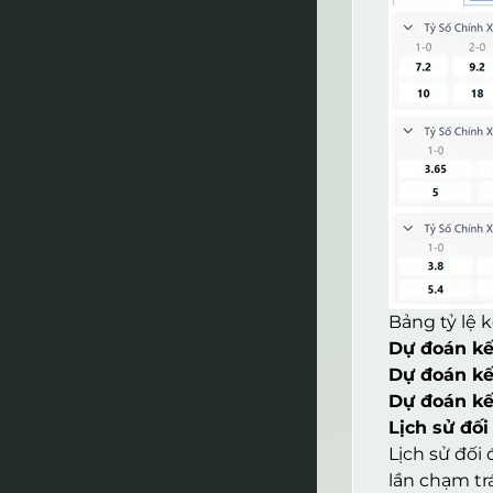
Bảng tỷ lệ 
Dự đoán kế
Dự đoán kế
Dự đoán kế
Lịch sử đố
Lịch sử đối
lần chạm trá