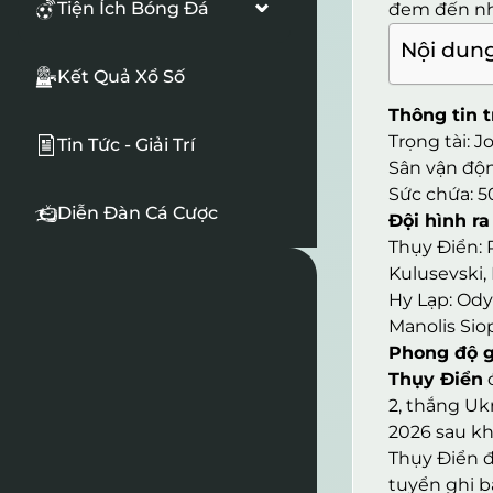
⌄
Tiện Ích Bóng Đá
đem đến nhi
Nội dung
Kết Quả Xổ Số
Thông tin t
Trọng tài: J
Tin Tức - Giải Trí
Sân vận độn
Sức chứa: 5
Diễn Đàn Cá Cược
Đội hình ra
Thụy Điển: R
Kulusevski,
Hy Lạp: Ody
Manolis Siop
Phong độ g
Thụy Điển
đ
2, thắng Ukr
2026 sau kh
Thụy Điển đ
tuyển ghi b