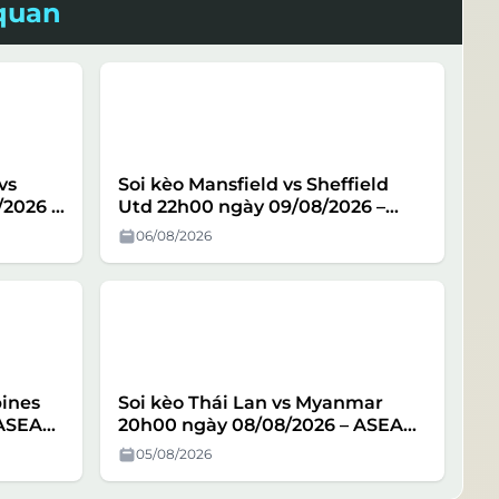
 quan
vs
Soi kèo Mansfield vs Sheffield
2026 –
Utd 22h00 ngày 09/08/2026 –
Cúp Liên Đoàn Anh
06/08/2026
pines
Soi kèo Thái Lan vs Myanmar
 ASEAN
20h00 ngày 08/08/2026 – ASEAN
Championship
05/08/2026