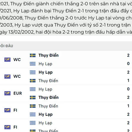
2021, Thụy Điển giành chiến thắng 2-0 trên sân nhà tại v
2021, Hy Lạp đánh bại Thụy Điển 2-1 trong trận đấu đầy 
/06/2008, Thụy Điển thắng 2-0 trước Hy Lạp tại vòng c
2003, Hy Lạp vượt qua Thụy Điển với tỷ số 2-1 trong trận
gày 13/02/2002, hai đội hòa 2-2 trong trận đấu hấp dẫn v