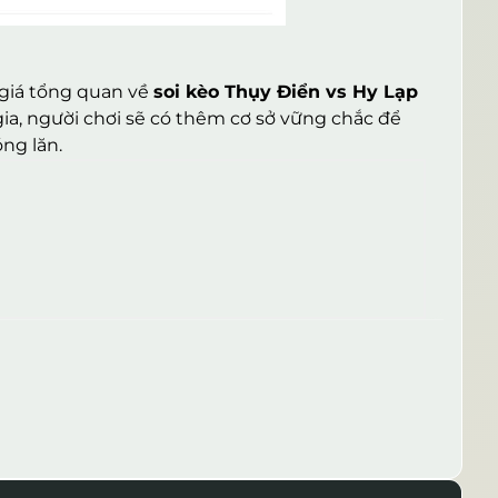
 giá tổng quan về
soi kèo Thụy Điển vs Hy Lạp
ia, người chơi sẽ có thêm cơ sở vững chắc để
óng lăn.