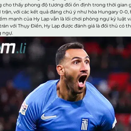
 cho thấy phong độ tương đối ổn định trong thời gian gầ
 1 trận, với các kết quả đáng chú ý như hòa Hungary 0-0,
iểm mạnh của Hy Lạp vẫn là lối chơi phòng ngự kỷ luật v
rán với Thụy Điển, Hy Lạp được đánh giá là đối thủ có 
 ngự.