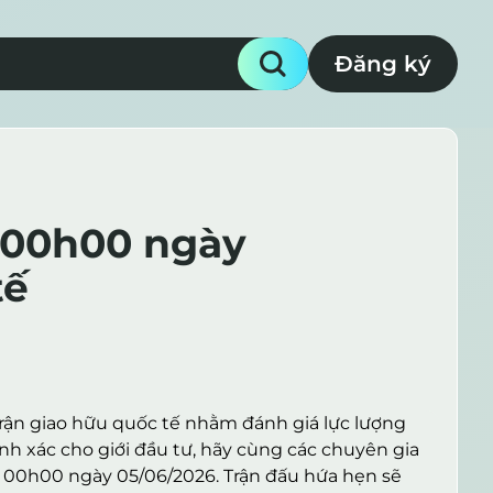
Đăng ký
p 00h00 ngày
tế
trận giao hữu quốc tế nhằm đánh giá lực lượng
h xác cho giới đầu tư, hãy cùng các chuyên gia
c 00h00 ngày 05/06/2026. Trận đấu hứa hẹn sẽ