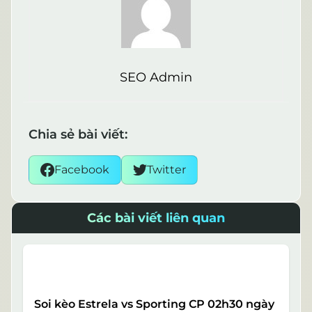
SEO Admin
Chia sẻ bài viết:
Facebook
Twitter
Các bài viết liên quan
Soi kèo Estrela vs Sporting CP 02h30 ngày