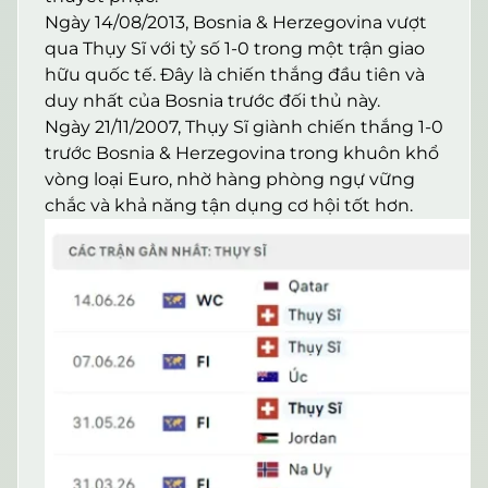
Ngày 14/08/2013, Bosnia & Herzegovina vượt
qua Thụy Sĩ với tỷ số 1-0 trong một trận giao
hữu quốc tế. Đây là chiến thắng đầu tiên và
duy nhất của Bosnia trước đối thủ này.
Ngày 21/11/2007, Thụy Sĩ giành chiến thắng 1-0
trước Bosnia & Herzegovina trong khuôn khổ
vòng loại Euro, nhờ hàng phòng ngự vững
chắc và khả năng tận dụng cơ hội tốt hơn.