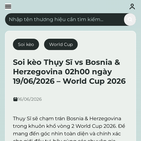
Soi kèo
World Cup
Soi kèo Thụy Sĩ vs Bosnia &
Herzegovina 02h00 ngày
19/06/2026 – World Cup 2026
16/06/2026
Thụy Sĩ sẽ chạm trán Bosnia & Herzegovina
trong khuôn khổ vòng 2 World Cup 2026. Để
mang đến góc nhìn toàn diện và chính xác