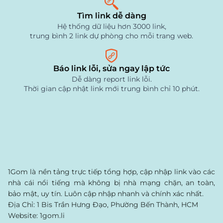
Tìm link dễ dàng
Hệ thống dữ liệu hơn 3000 link,
trung bình 2 link dự phòng cho mỗi trang web.
Báo link lỗi, sửa ngay lập tức
Dễ dàng report link lỗi.
Thời gian cập nhật link mới trung bình chỉ 10 phút.
1Gom là nền tảng trực tiếp tổng hợp, cập nhập link vào các
nhà cái nổi tiếng mà không bị nhà mạng chặn, an toàn,
bảo mật, uy tín. Luôn cập nhập nhanh và chính xác nhất.
Địa Chỉ: 1 Bis Trần Hưng Đạo, Phường Bến Thành, HCM
Website:
1gom.li