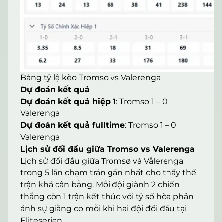
Bảng tỷ lệ kèo Tromso vs Valerenga
Dự đoán kết quả
Dự đoán kết quả hiệp 1
: Tromso 1 – 0
Valerenga
Dự đoán kết quả fulltime
: Tromso 1 – 0
Valerenga
Lịch sử đối đầu giữa Tromso vs Valerenga
Lịch sử đối đầu giữa Tromsø và Vålerenga
trong 5 lần chạm trán gần nhất cho thấy thế
trận khá cân bằng. Mỗi đội giành 2 chiến
thắng còn 1 trận kết thúc với tỷ số hòa phản
ánh sự giằng co mỗi khi hai đội đối đầu tại
Eliteserien.