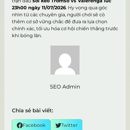
trận đấu
soi kèo Tromso vs Valerenga lúc
23h00 ngày 11/07/2026
. Hy vọng qua góc
nhìn từ các chuyên gia, người chơi sẽ có
thêm cơ sở vững chắc để đưa ra lựa chọn
chính xác, tối ưu hóa cơ hội chiến thắng trước
khi bóng lăn.
SEO Admin
Chia sẻ bài viết:
Facebook
Twitter