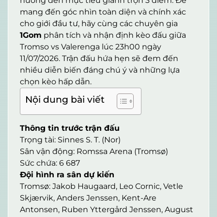
hướng đến mục tiêu giành trọn 3 điểm. Để
mang đến góc nhìn toàn diện và chính xác
cho giới đầu tư, hãy cùng các chuyên gia
1Gom
phân tích và nhận định kèo đấu giữa
Tromso vs Valerenga lúc 23h00 ngày
11/07/2026. Trận đấu hứa hẹn sẽ đem đến
nhiều diễn biến đáng chú ý và những lựa
chọn kèo hấp dẫn.
Nội dung bài viết
Thông tin trước trận đấu
Trọng tài: Sinnes S. T. (Nor)
Sân vận động: Romssa Arena (Tromsø)
Sức chứa: 6 687
Đội hình ra sân dự kiến
Tromsø: Jakob Haugaard, Leo Cornic, Vetle
Skjærvik, Anders Jenssen, Kent-Are
Antonsen, Ruben Yttergård Jenssen, August