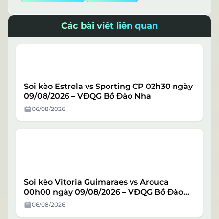
Các bài viết liên quan
Soi kèo Estrela vs Sporting CP 02h30 ngày
09/08/2026 – VĐQG Bồ Đào Nha
06/08/2026
Soi kèo Vitoria Guimaraes vs Arouca
00h00 ngày 09/08/2026 – VĐQG Bồ Đào
Nha
06/08/2026