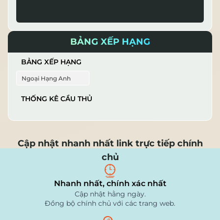
BẢNG XẾP HẠNG
BẢNG XẾP HẠNG
Ngoại Hạng Anh
THỐNG KÊ CẦU THỦ
Cập nhật nhanh nhất link trực tiếp chính
chủ
Nhanh nhất, chính xác nhất
Cập nhật hằng ngày.
Đồng bộ chính chủ với các trang web.