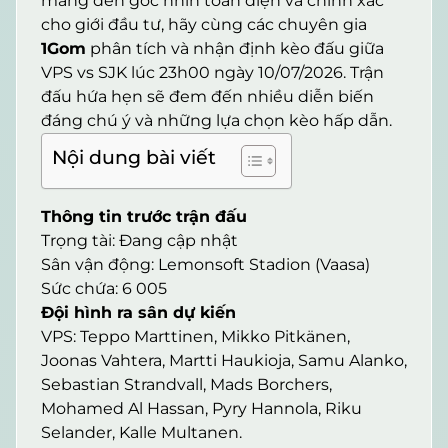
mang đến góc nhìn toàn diện và chính xác
cho giới đầu tư, hãy cùng các chuyên gia
1Gom
phân tích và nhận định kèo đấu giữa
VPS vs SJK lúc 23h00 ngày 10/07/2026. Trận
đấu hứa hẹn sẽ đem đến nhiều diễn biến
đáng chú ý và những lựa chọn kèo hấp dẫn.
Nội dung bài viết
Thông tin trước trận đấu
Trọng tài: Đang cập nhật
Sân vận động: Lemonsoft Stadion (Vaasa)
Sức chứa: 6 005
Đội hình ra sân dự kiến
VPS: Teppo Marttinen, Mikko Pitkänen,
Joonas Vahtera, Martti Haukioja, Samu Alanko,
Sebastian Strandvall, Mads Borchers,
Mohamed Al Hassan, Pyry Hannola, Riku
Selander, Kalle Multanen.