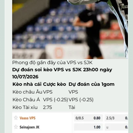
Phong độ gần đây của VPS vs SJK
Dự đoán soi kèo VPS vs SJK 23h00 ngày
10/07/2026
Kèo nhà cái
Cược kèo
Dự đoán của 1gom
Kèo châu Âu
VPS
VPS
Kèo Châu Á
VPS (-0.25)
VPS (-0.25)
Kèo Tài xỉu
2.75
Tài