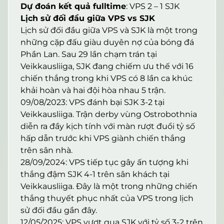
Dự đoán kết quả fulltime
: VPS 2 – 1 SJK
Lịch sử đối đầu giữa VPS vs SJK
Lịch sử đối đầu giữa VPS và SJK là một trong
những cặp đấu giàu duyên nợ của bóng đá
Phần Lan. Sau 29 lần chạm trán tại
Veikkausliiga, SJK đang chiếm ưu thế với 16
chiến thắng trong khi VPS có 8 lần ca khúc
khải hoàn và hai đội hòa nhau 5 trận.
09/08/2023: VPS đánh bại SJK 3-2 tại
Veikkausliiga. Trận derby vùng Ostrobothnia
diễn ra đầy kịch tính với màn rượt đuổi tỷ số
hấp dẫn trước khi VPS giành chiến thắng
trên sân nhà.
28/09/2024: VPS tiếp tục gây ấn tượng khi
thắng đậm SJK 4-1 trên sân khách tại
Veikkausliiga. Đây là một trong những chiến
thắng thuyết phục nhất của VPS trong lịch
sử đối đầu gần đây.
12/05/2025: VPS vượt qua SJK với tỷ số 3-2 trên