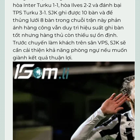
hòa Inter Turku 1-1, hòa Ilves 2-2 và đánh bại
TPS Turku 3-1. SJK ghi được 10 bàn và để
thủng lưới 8 bàn trong chuỗi trận này phản
ánh hàng công vẫn duy trì hiệu suất ghi bàn
tốt nhưng hàng thủ còn thiếu sự ổn định.
Trước chuyến làm khách trên sân VPS, SJK sẽ
cần cải thiện khả năng phòng ngự nếu muốn
giành kết quả thuận lợi.