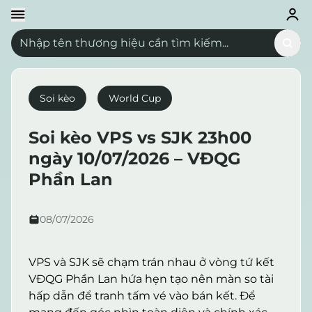
Soi kèo
World Cup
Soi kèo VPS vs SJK 23h00
ngày 10/07/2026 – VĐQG
Phần Lan
08/07/2026
VPS và SJK sẽ chạm trán nhau ở vòng tứ kết
VĐQG Phần Lan hứa hẹn tạo nên màn so tài
hấp dẫn để tranh tấm vé vào bán kết. Để