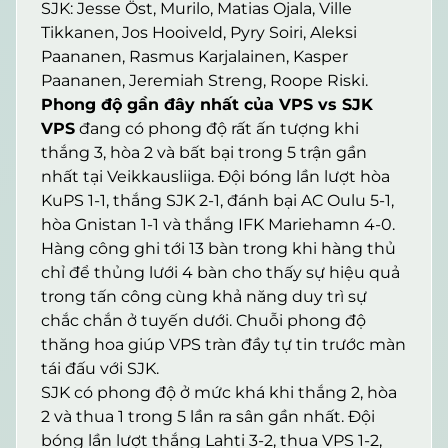
SJK: Jesse Öst, Murilo, Matias Ojala, Ville
Tikkanen, Jos Hooiveld, Pyry Soiri, Aleksi
Paananen, Rasmus Karjalainen, Kasper
Paananen, Jeremiah Streng, Roope Riski.
Phong độ gần đây nhất của VPS vs SJK
VPS
đang có phong độ rất ấn tượng khi
thắng 3, hòa 2 và bất bại trong 5 trận gần
nhất tại Veikkausliiga. Đội bóng lần lượt hòa
KuPS 1-1, thắng SJK 2-1, đánh bại AC Oulu 5-1,
hòa Gnistan 1-1 và thắng IFK Mariehamn 4-0.
Hàng công ghi tới 13 bàn trong khi hàng thủ
chỉ để thủng lưới 4 bàn cho thấy sự hiệu quả
trong tấn công cùng khả năng duy trì sự
chắc chắn ở tuyến dưới. Chuỗi phong độ
thăng hoa giúp VPS tràn đầy tự tin trước màn
tái đấu với SJK.
SJK có phong độ ở mức khá khi thắng 2, hòa
2 và thua 1 trong 5 lần ra sân gần nhất. Đội
bóng lần lượt thắng Lahti 3-2, thua VPS 1-2,