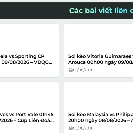
Các bài viết liên
rela vs Sporting CP
Soi kèo Vitoria Guimaraes 
 09/08/2026 – VĐQG
Arouca 00h00 ngày 09/08/
a
VĐQG Bồ Đào Nha
06/08/2026
ves vs Port Vale 01h45
Soi kèo Malaysia vs Philip
/2026 – Cúp Liên Đoàn
20h00 ngày 08/08/2026 –
Championship
05/08/2026