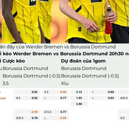
ần đây của Werder Bremen vs Borussia Dortmund
i kèo Werder Bremen vs Borussia Dortmund 20h30 n
i
Cược kèo
Dự đoán của 1gom
u
Borussia Dortmund
Borussia Dortmund
Borussia Dortmund (-0.5)
Borussia Dortmund (-0.5)
3.5
Xỉu