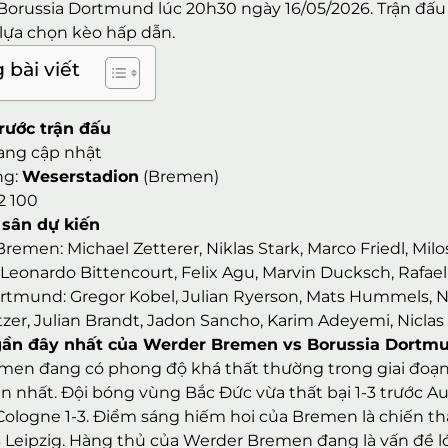
orussia Dortmund lúc 20h30 ngày 16/05/2026. Trận đấ
lựa chọn kèo hấp dẫn.
 bài viết
rước trận đấu
Đang cập nhật
ng:
Weserstadion
(Bremen)
2 100
 sân dự kiến
remen: Michael Zetterer, Niklas Stark, Marco Friedl, Mil
 Leonardo Bittencourt, Felix Agu, Marvin Ducksch, Rafael
rtmund: Gregor Kobel, Julian Ryerson, Mats Hummels, N
tzer, Julian Brandt, Jadon Sancho, Karim Adeyemi, Niclas
ần đây nhất của Werder Bremen vs Borussia Dortm
en đang có phong độ khá thất thường trong giai đoạn c
gần nhất. Đội bóng vùng Bắc Đức vừa thất bại 1-3 trước Au
Cologne 1-3. Điểm sáng hiếm hoi của Bremen là chiến th
B Leipzig. Hàng thủ của Werder Bremen đang là vấn đề lớn 