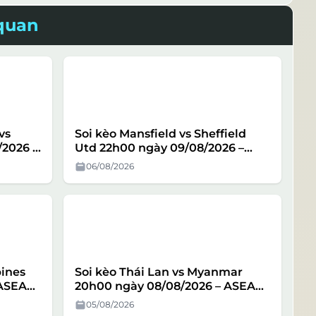
 quan
vs
Soi kèo Mansfield vs Sheffield
2026 –
Utd 22h00 ngày 09/08/2026 –
Cúp Liên Đoàn Anh
06/08/2026
pines
Soi kèo Thái Lan vs Myanmar
 ASEAN
20h00 ngày 08/08/2026 – ASEAN
Championship
05/08/2026