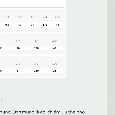
d
tmund, Dortmund là đội chiếm ưu thế nhờ