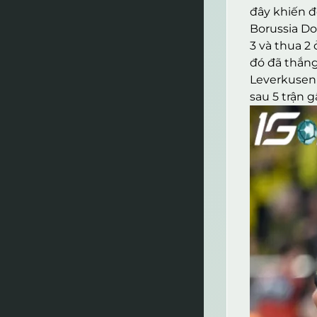
đây khiến đ
Borussia D
3 và thua 2
đó đã thắng
Leverkusen 
sau 5 trận g