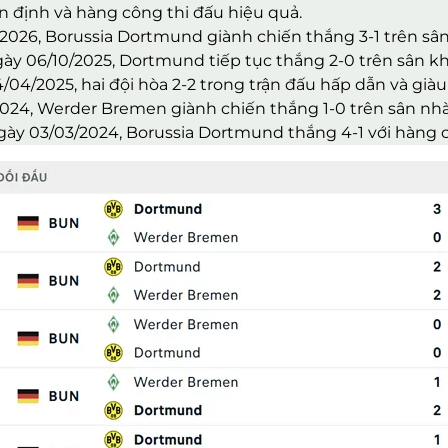
 định và hàng công thi đấu hiệu quả.
2026, Borussia Dortmund giành chiến thắng 3-1 trên sân 
gày 06/10/2025, Dortmund tiếp tục thắng 2-0 trên sân kh
/04/2025, hai đội hòa 2-2 trong trận đấu hấp dẫn và già
2024, Werder Bremen giành chiến thắng 1-0 trên sân nhà 
gày 03/03/2024, Borussia Dortmund thắng 4-1 với hàng 