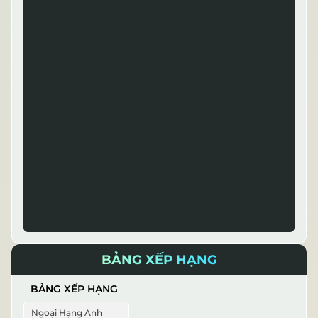
BẢNG XẾP HẠNG
BẢNG XẾP HẠNG
Ngoại Hạng Anh