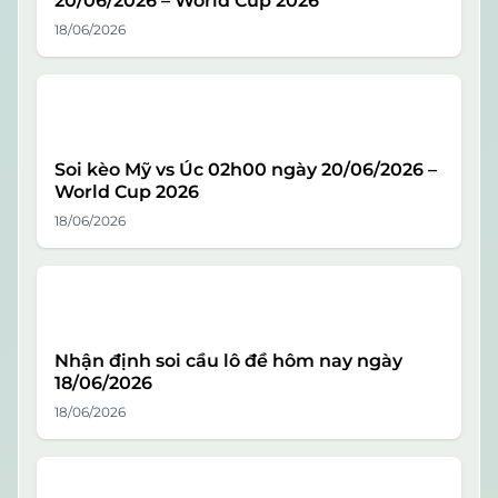
20/06/2026 – World Cup 2026
18/06/2026
Soi kèo Mỹ vs Úc 02h00 ngày 20/06/2026 –
World Cup 2026
18/06/2026
Nhận định soi cầu lô đề hôm nay ngày
18/06/2026
18/06/2026