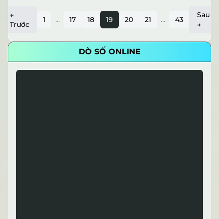
←
Sau
...
...
1
17
18
19
20
21
43
Trước
→
DÒ SỐ ONLINE