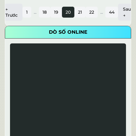
←
Sau
...
...
1
18
19
20
21
22
44
Trước
→
DÒ SỐ ONLINE