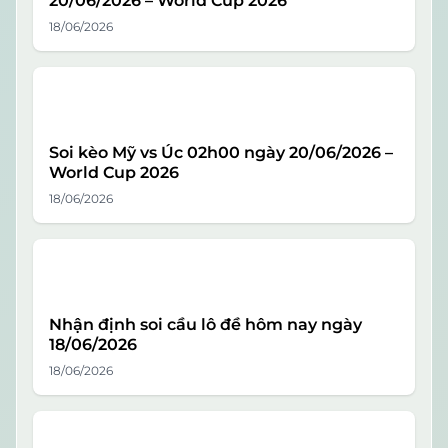
20/06/2026 – World Cup 2026
18/06/2026
Soi kèo Mỹ vs Úc 02h00 ngày 20/06/2026 –
World Cup 2026
18/06/2026
Nhận định soi cầu lô đề hôm nay ngày
18/06/2026
18/06/2026