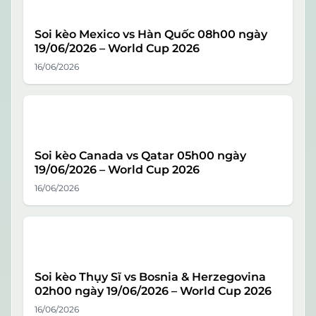
Soi kèo Mexico vs Hàn Quốc 08h00 ngày
19/06/2026 – World Cup 2026
16/06/2026
Soi kèo Canada vs Qatar 05h00 ngày
19/06/2026 – World Cup 2026
16/06/2026
Soi kèo Thụy Sĩ vs Bosnia & Herzegovina
02h00 ngày 19/06/2026 – World Cup 2026
16/06/2026