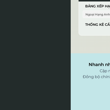
BẢNG XẾP H
Ngoại Hạng Anh
THỐNG KÊ CẦ
Nhanh nh
Cập 
Đồng bộ chính