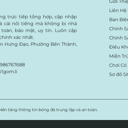
Giới Th
Liên Hệ
ng trực tiếp tổng hợp, cập nhập
Ban Biê
hà cái nổi tiếng mà không bị nhà
Chính S
toàn, bảo mật, uy tín. Luôn cập
hính xác nhất.
Chính S
Trần Hưng Đạo, Phường Bến Thành,
Điều K
Miễn Tr
i
 0986767688
Chơi Có
1gom.li
Sơ đồ S
Nền tảng thông tin bóng đá trung lập và an toàn.