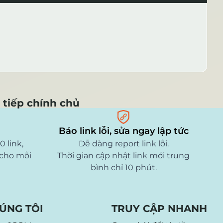
 tiếp chính chủ
Báo link lỗi, sửa ngay lập tức
 link,
Dễ dàng report link lỗi.
 cho mỗi
Thời gian cập nhật link mới trung
bình chỉ 10 phút.
ÚNG TÔI
TRUY CẬP NHANH