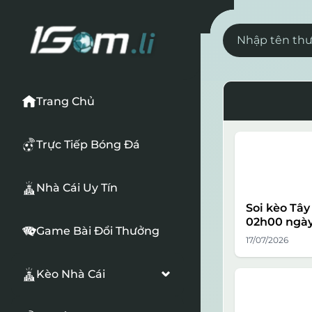
Trang Chủ
Trực Tiếp Bóng Đá
Nhà Cái Uy Tín
Soi kèo Tây
02h00 ngày
Game Bài Đổi Thưởng
Cup 2026
17/07/2026
⌄
Kèo Nhà Cái